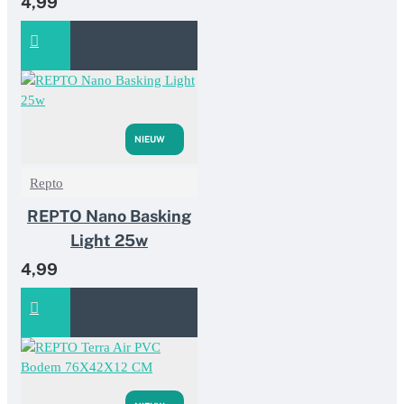
4,99
NIEUW
Repto
REPTO Nano Basking
Light 25w
4,99