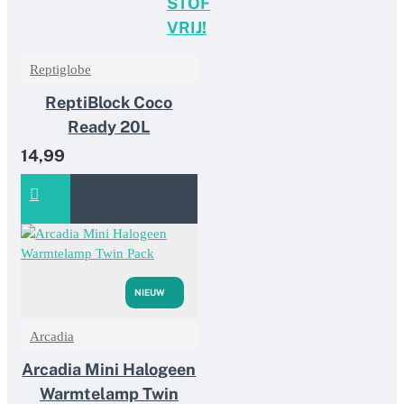
STOF
VRIJ!
Reptiglobe
ReptiBlock Coco
Ready 20L
14,99
NIEUW
Arcadia
Arcadia Mini Halogeen
Warmtelamp Twin