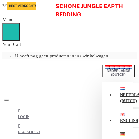
SCHONE JUNGLE EARTH
Menu
BEST VERKOCHT!
De
BEDDING
Kammieshop
Menu
Your Cart
U heeft nog geen producten in uw winkelwagen.
NEDERLANDS
(DUTCH)
NEDERL
(DUTCH)
LOGIN
ENGLISH
REGISTREER