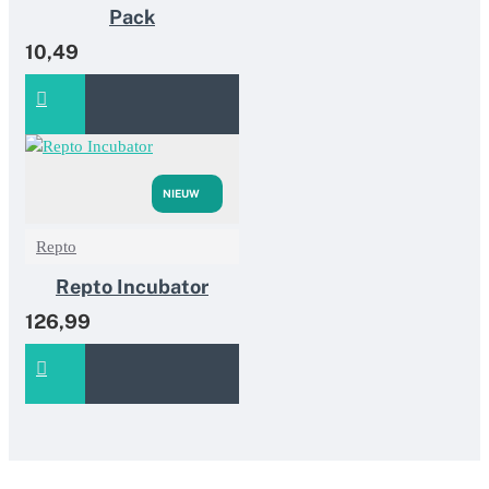
Pack
10,49
NIEUW
Repto
Repto Incubator
126,99