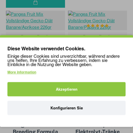
Pangea Reptile
BESTENS
Pangea Reptile
BESTENS
VERKAUFT!
VERKAUFT!
Pangea Fruit Mix
Pangea Fruit Mix
Diese Website verwendet Cookies.
Vollständige Gecko-
Vollständige Gecko-
Einige dieser Cookies sind unverzichtbar, während andere
uns helfen, Ihre Erfahrung zu verbessern, indem sie
Diät Banane/Aprikose
Diät Banane/Papaya
Einblicke in die Nutzung der Website geben.
226gr
226gr
More information
37,99
37,99
Akzeptieren
Konfigurieren Sie
DERZEIT NICHT VERFÜGBAR!
Pangea Reptile
BESTENS
Zoo Med
VERKAUFT!
Pangea Gecko Diet
Zoo Med Reptilien-
Breeding Formula
Elektrolyt-Tränke