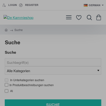
LOGIN
REGISTER
GERMAN
Suche
h
o
Suche
m
e
Suche
In Unterkategorien suchen
In Produktbeschreibungen suchen
AI
SUCHE