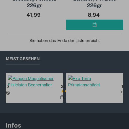
226gr
226gr
41,99
8,94
Sie haben das Ende der Liste erreicht
MEIST GESEHEN
uhe Rechtshänder
Braplast Box 1,3l
Pangea Magnetischer Pilzleisten B
Exo
1,75
28,95
16,
Infos