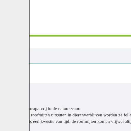
ote delen van Europa vrij in de natuur voor.
nneer we deze roofmijten uitzetten in dierenverblijven worden ze felle 
 te eten. Het is een kwestie van tijd; de roofmijten komen vrijwel altij