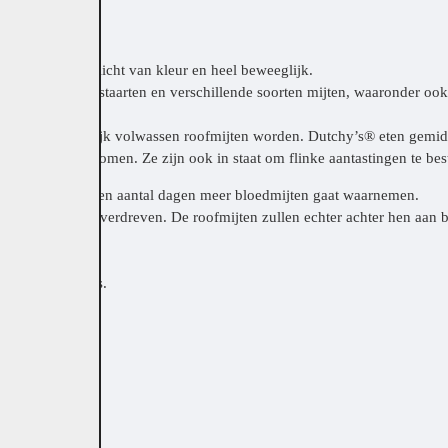
lichaam, zijn licht van kleur en heel beweeglijk.
e muggen, springstaarten en verschillende soorten mijten, waaronder ook
gezet.
llingen uiteindelijk volwassen roofmijten worden. Dutchy’s® eten gemid
een plaag voorkomen. Ze zijn ook in staat om flinke aantastingen te be
en periode van een aantal dagen meer bloedmijten gaat waarnemen.
laatsen worden verdreven. De roofmijten zullen echter achter hen aan b
 overleven.
 als dat nodig is.