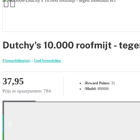
Dutchy's 10.000 roofmijt - tege
0 beoordeling(en)
-
Geef beoordeling
37,95
Reward Points:
31
Model:
800006
Prijs in spaarpunten: 784
IN WINKELWAGEN