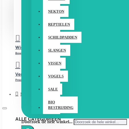
LOGIN
NEKTON
REGISTREER
REPTIELEN
SCHILDPADDEN
Wishlist
SLANGEN
Bewerk Uw Wishlist
VISSEN
Vergelijken
VOGELS
Product Vergelijking
SALE
Menu
BIO
BESTRIJDING
ALLE CATEGORIEËN
Doorzoek de hele winkel...