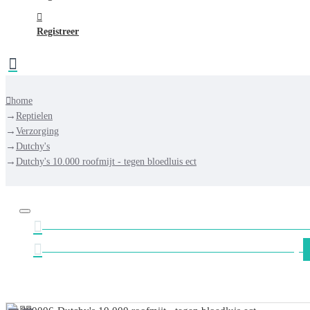
Registreer
home
Reptielen
Verzorging
Dutchy's
Dutchy's 10.000 roofmijt - tegen bloedluis ect
GRATIS VERZENDING NEDERLAND VANAF €
GRATIS VERZENDING BELGIË VANAF €75,-