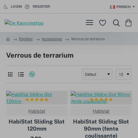
LOGIN
REGISTER
FRENCH
Reptiles
Accessoires
Verrous de terrarium
h
o
Verrous de terrarium
m
e
Habistat
Habistat
HabiStat Sliding Slot
HabiStat Sliding Slot
120mm
90mm (fente
coulissante)