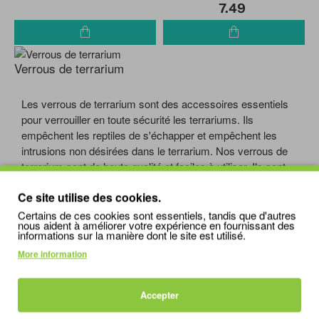
7.49
Verrous de terrarium
Les verrous de terrarium sont des accessoires essentiels
pour verrouiller en toute sécurité les terrariums. Ils
empêchent les reptiles de s'échapper et empêchent les
intrusions non désirées dans le terrarium. Nos verrous de
terrarium sont de haute qualité et faciles à utiliser. Ils sont
fabriqués à partir de matériaux durables et offrent une
Ce site utilise des cookies.
sécurité fiable. Avec un verrou de terrarium, vous pouvez
héberger vos reptiles en toute tranquillité. Découvrez notre
Certains de ces cookies sont essentiels, tandis que d'autres
nous aident à améliorer votre expérience en fournissant des
gamme de verrous de terrarium et assurez-vous que votre
informations sur la manière dont le site est utilisé.
terrarium est bien verrouillé.
More information
Accepter
LES PLUS CONSULTÉS