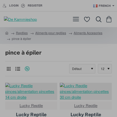
LOGIN
REGISTER
FRENCH
Reptiles
Aliments pour reptiles
Aliments Accesories
h
pince à épiler
o
m
e
pince à épiler
Lucky Reptile
-14%
Lucky Reptile
-21%
Lucky Reptile
Lucky Reptile