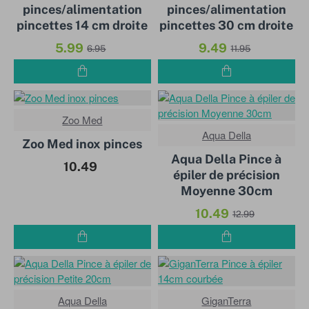
pinces/alimentation
pinces/alimentation
pincettes 14 cm droite
pincettes 30 cm droite
5.99
9.49
6.95
11.95
Zoo Med
Aqua Della
-19%
Zoo Med inox pinces
Aqua Della Pince à
10.49
épiler de précision
Moyenne 30cm
10.49
12.99
Aqua Della
-20%
GiganTerra