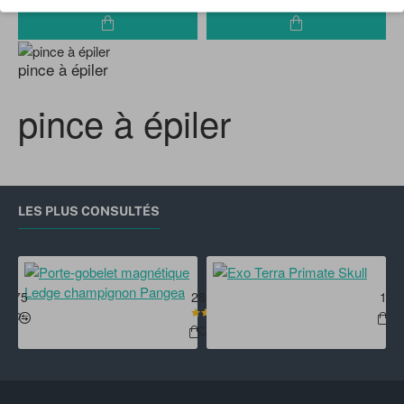
pince à épiler
pince à épiler
LES PLUS CONSULTÉS
ile Droitiers
Braplast Box 1,3l
Porte-gobelet magnétique Ledge 
Exo
1.75
28.95
16.