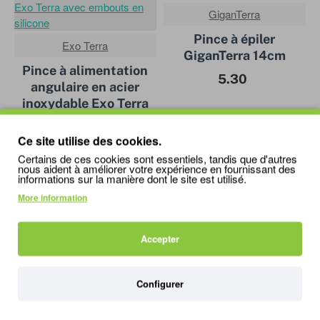
GiganTerra
Pince à épiler
Exo Terra
GiganTerra 14cm
Pince à alimentation
5.30
angulaire en acier
inoxydable Exo Terra
avec embouts en
silicone
Ce site utilise des cookies.
Certains de ces cookies sont essentiels, tandis que d'autres
16.99
nous aident à améliorer votre expérience en fournissant des
informations sur la manière dont le site est utilisé.
More information
Accepter
Repto
Repto
Pince à épiler Repto
Pince à épiler Repto
Configurer
Bambou
inox noir 45cm
3.49
20.95