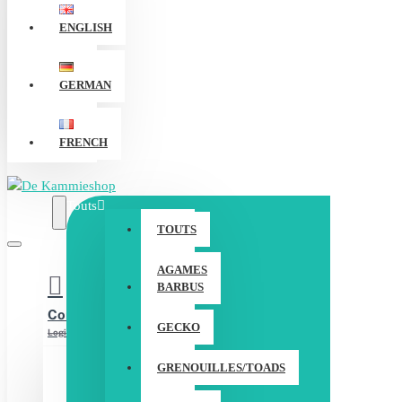
ENGLISH
GERMAN
FRENCH
Touts
TOUTS
AGAMES
BARBUS
Compte
GECKO
Login / Registreur
GRENOUILLES/TOADS
CONNEXION