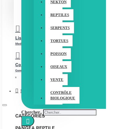
NEKTON
ENREGISTREZ-VOUS SUR
REPTILES
SERPENTS
Liste de souhaits
TORTUES
Modifier votre liste de souhaits
POISSON
Comparez
OISEAUX
Comparaison de produits
.
VENTE
Menu
CONTRÔLE
BIOLOGIQUE
Chercher..
CATÉGORIES
PANGEA REPTILE