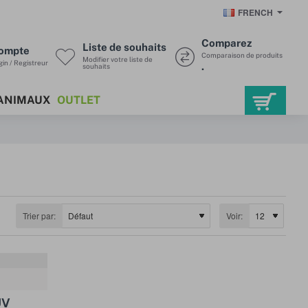
FRENCH
Comparez
Liste de souhaits
ompte
Comparaison de produits
Modifier votre liste de
in / Registreur
.
souhaits
ANIMAUX
OUTLET
Trier par:
Voir:
EURE VENTE !
UV