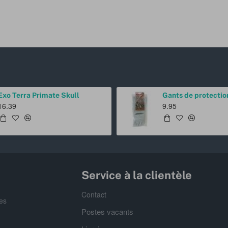
Exo Terra Primate Skull
16.39
9.95
Service à la clientèle
Contact
es
Postes vacants