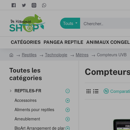
Touts
Chercher..
CATÉGORIES
PANGEA REPTILE
ANIMAUX CONGEL
Reptiles
Technologie
Mètres
Compteurs UVB
h
o
Toutes les
Compteur
m
catégories
e
REPTILES-FR
Comparatif
Accessoires
Aliments pour reptiles
Ameublement
BioArt Arrangement de plantes dans un bol en verre