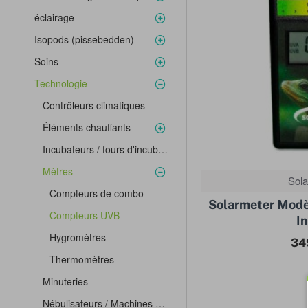
éclairage
Isopods (pissebedden)
Soins
Technologie
Contrôleurs climatiques
Éléments chauffants
Incubateurs / fours d'incubation
Mètres
Sol
Compteurs de combo
Solarmeter Modè
Compteurs UVB
I
Hygromètres
34
Thermomètres
Minuteries
Nébulisateurs / Machines à brume