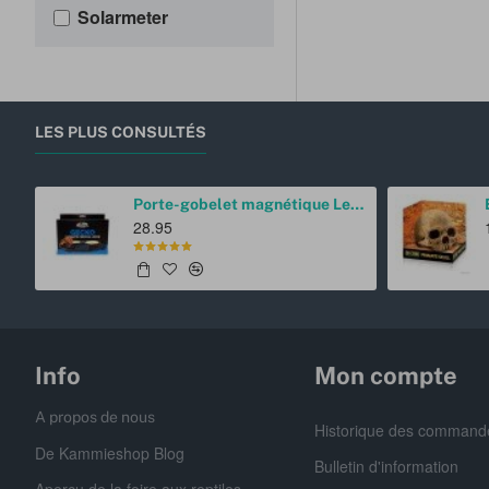
Solarmeter
LES PLUS CONSULTÉS
Porte-gobelet magnétique Ledge champignon Pangea
28.95
Info
Mon compte
A propos de nous
Historique des command
De Kammieshop Blog
Bulletin d'information