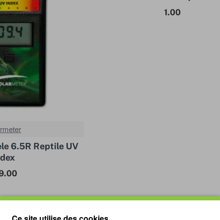
1.00
armeter
le 6.5R Reptile UV
ndex
9.00
Vous avez atteint la fin de la li
Ce site utilise des cookies.