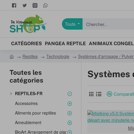
Touts
Chercher..
CATÉGORIES
PANGEA REPTILE
ANIMAUX CONGEL
Reptiles
Technologie
Systèmes d'arrosage / Pulvéri
h
o
Toutes les
Systèmes 
m
catégories
e
REPTILES-FR
Comparatif
Accessoires
Aliments pour reptiles
Ameublement
Mi
BioArt Arrangement de plantes dans un bol en verre