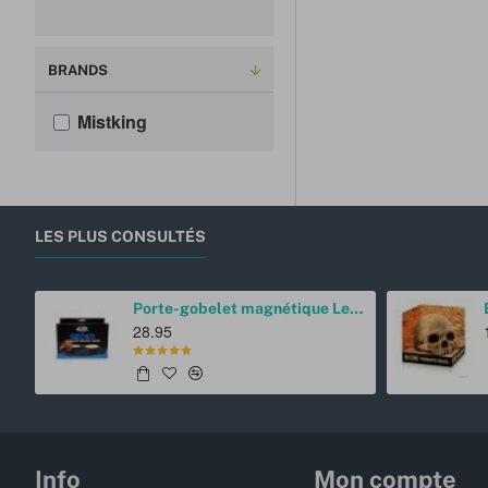
BRANDS
Mistking
LES PLUS CONSULTÉS
Porte-gobelet magnétique Ledge champignon Pangea
28.95
Info
Mon compte