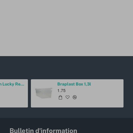
Gants de protection Lucky Reptile Droitiers
Braplast Box 1,3l
1.75
Bulletin d'information