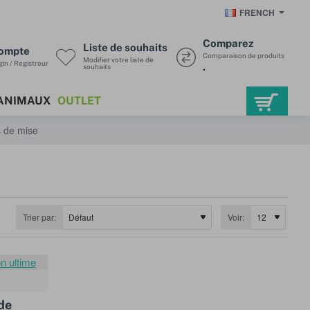
FRENCH
Comparez
Liste de souhaits
ompte
Comparaison de produits
Modifier votre liste de
in / Registreur
.
souhaits
ANIMAUX
OUTLET
 de mise
Trier par:
Voir:
de