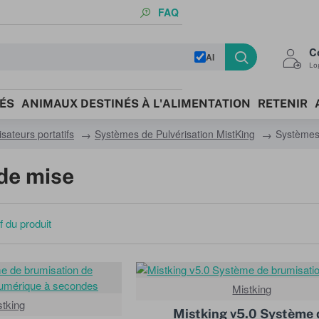
FAQ
C
AI
Log
ÉS
ANIMAUX DESTINÉS À L'ALIMENTATION
RETENIR
sateurs portatifs
Systèmes de Pulvérisation MistKing
Systèmes
de mise
 du produit
Mistking
stking
Mistking v5.0 Système 