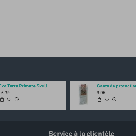
Exo Terra Primate Skull
16.39
9.95
Service à la clientèle