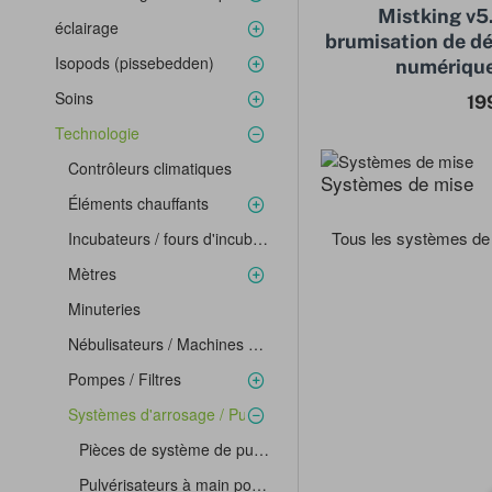
Mistking v5
éclairage
brumisation de dé
Isopods (pissebedden)
numérique
Soins
19
Technologie
Contrôleurs climatiques
Systèmes de mise
Éléments chauffants
Tous les systèmes de 
Incubateurs / fours d'incubation
Mètres
Minuteries
Nébulisateurs / Machines à brume
Pompes / Filtres
Systèmes d'arrosage / Pulvérisateurs portatifs
Pièces de système de pulvérisation
Pulvérisateurs à main pour terrarium