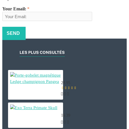
Your Email:
SEND
LES PLUS CONSULTÉS
Porte-gobelet magnétique Ledge 
28.95
Exo Terra Primate Skull
16.39