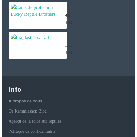
Gants de protection Lucky Reptile 
9.95
Braplast Box 1,3l
1.75
Info
A propos de nous
De Kammieshop Blog
Aperçu de la foire aux reptiles
Politique de confidentialité