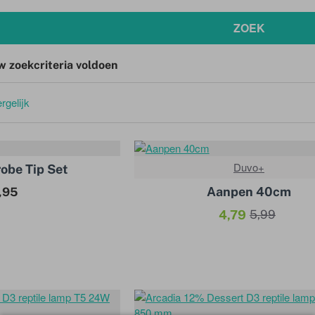
ZOEK
w zoekcriteria voldoen
rgelijk
Duvo+
robe Tip Set
Aanpen 40cm
1,95
4,79
5,99