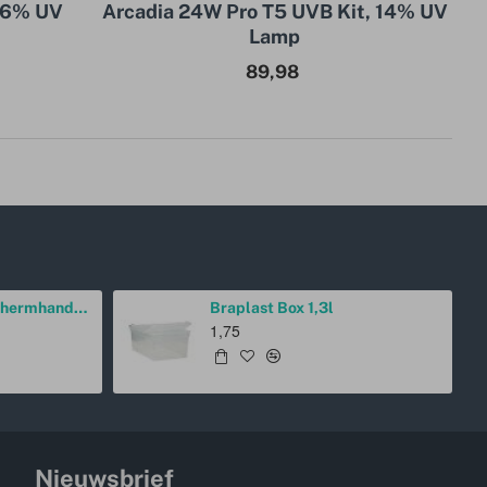
t 6% UV
Arcadia 24W Pro T5 UVB Kit, 14% UV
Lamp
89,98
Lucky Reptile Beschermhandschoen Rechtshandig
Braplast Box 1,3l
1,75
Nieuwsbrief