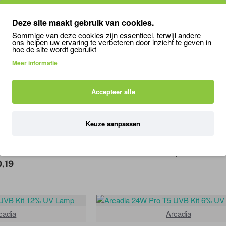
cadia
Arcadia
Deze site maakt gebruik van cookies.
ert D3 reptile lamp
Arcadia 12% Dessert D3 repti
Sommige van deze cookies zijn essentieel, terwijl andere
W 550 mm
T5 39W 850 mm
ons helpen uw ervaring te verbeteren door inzicht te geven in
hoe de site wordt gebruikt
8,79
31,49
Meer informatie
Accepteer alle
Arcadia
cadia
Keuze aanpassen
ARCADIA 23W D3+ Compac
Dragon reptile lamp
12% UVB
W 550 mm
27,89
0,19
cadia
Arcadia