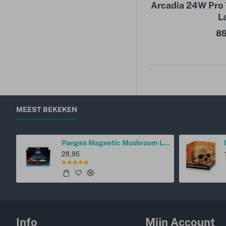
Arcadia 24W Pro
L
89
MEEST BEKEKEN
Pangea Magnetic Mushroom Ledge Cup Holder
28,95
Info
Mijn Account