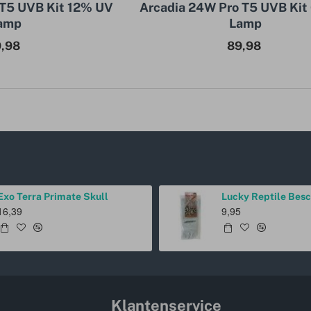
 T5 UVB Kit 12% UV
Arcadia 24W Pro T5 UVB Ki
amp
Lamp
,98
89,98
Exo Terra Primate Skull
16,39
9,95
Klantenservice