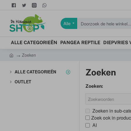
Alle
Doorzoek
de
hele
ALLE CATEGORIEËN
PANGEA REPTILE
DIEPVRIES
winkel...
Zoeken
h
o
Zoeken
ALLE CATEGORIEËN
m
e
OUTLET
Zoeken:
Zoeken in sub-cat
Zoek ook in produc
AI