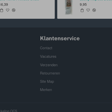
16,39
9,95
Klantenservice
Contact
Vacatures
Verzenden
Retourneren
Site Map
Merken
kkeling OCS