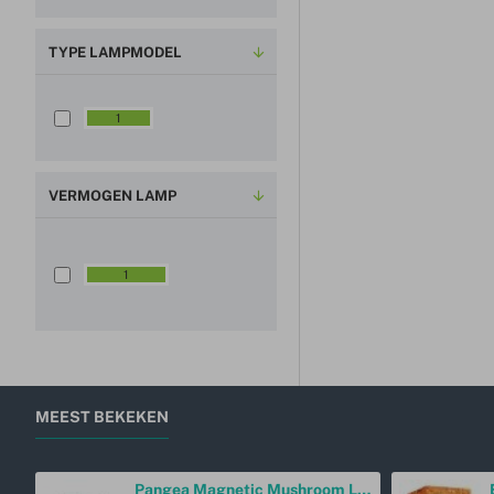
TYPE LAMPMODEL
T
1
8
VERMOGEN LAMP
1
8
1
W
MEEST BEKEKEN
Pangea Magnetic Mushroom Ledge Cup Holder