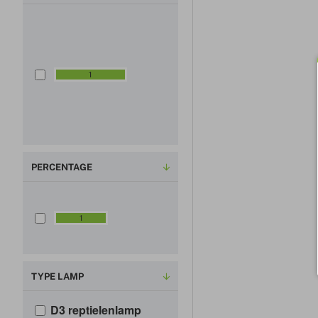
A
r
c
a
1
d
i
a
PERCENTAGE
1
2
1
%
TYPE LAMP
D3 reptielenlamp