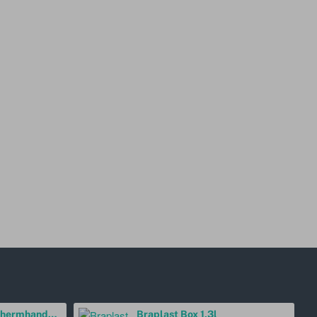
Lucky Reptile Beschermhandschoen Rechtshandig
Braplast Box 1,3l