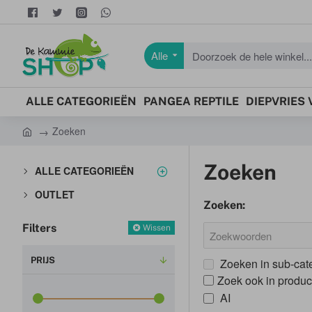
Alle
Doorzoek
de
hele
ALLE CATEGORIEËN
PANGEA REPTILE
DIEPVRIES
winkel...
Zoeken
h
o
Zoeken
ALLE CATEGORIEËN
m
e
OUTLET
Zoeken:
Filters
Wissen
PRIJS
Zoeken in sub-cat
Zoek ook in produc
AI