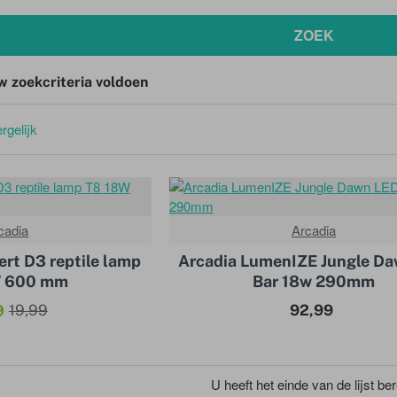
ZOEK
w zoekcriteria voldoen
rgelijk
cadia
Arcadia
-20%
ert D3 reptile lamp
Arcadia LumenIZE Jungle D
W 600 mm
Bar 18w 290mm
9
92,99
19,99
U heeft het einde van de lijst ber