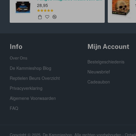
28,95
Info
Mijn Account
Over Ons
Bestelgeschiedenis
De Kammieshop Blog
Nieuwsbrief
Reptielen Beurs Overzicht
Cadeaubon
Privacyverklaring
Algemene Voorwaarden
FAQ
Copyright © 2025, De Kammieshop, Alle rechten voorbehouden - Ontwi