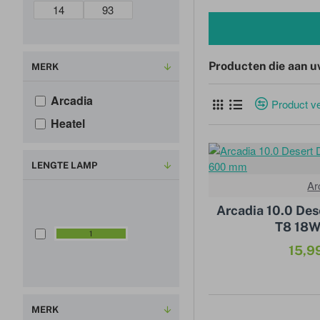
Producten die aan u
MERK
Arcadia
Product ve
Heatel
LENGTE LAMP
Ar
6
Arcadia 10.0 Des
0
T8 18
0
1
m
15,9
m
MERK