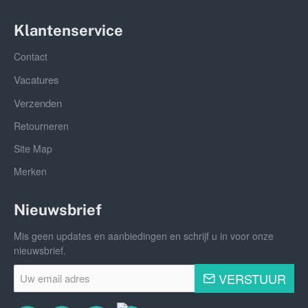
Klantenservice
Contact
Vacatures
Verzenden
Retourneren
Site Map
Merken
Nieuwsbrief
Mis geen updates en aanbiedingen en schrijf u in voor onze
nieuwsbrief.
Uw
VERSTUUR
email
adres