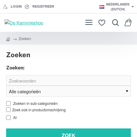
NEDERLANDS
LOGIN
REGISTREER
(DUTCH)
Zoeken
h
o
Zoeken
m
e
Zoeken:
Zoeken in sub-categorieën
Zoek ook in productomschrijving
AI
ZOEK