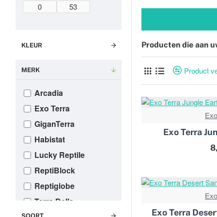
Producten die aan u
KLEUR
Product ve
MERK
Arcadia
Exo Terra
Exo
GiganTerra
Exo Terra Jun
Habistat
8
Lucky Reptile
ReptiBlock
Reptiglobe
Exo
Terra Della
Exo Terra Deser
Zoo Med
SOORT