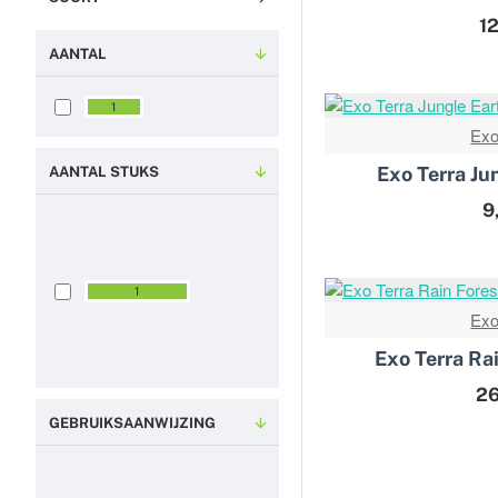
1
AANTAL
1
1
Exo
Exo Terra Ju
AANTAL STUKS
9
3
-
p
1
a
Exo
c
k
Exo Terra Ra
26
GEBRUIKSAANWIJZING
B