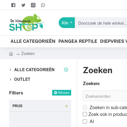
Alle
Doorzoek
de
hele
ALLE CATEGORIEËN
PANGEA REPTILE
DIEPVRIES
winkel...
Zoeken
h
o
Zoeken
ALLE CATEGORIEËN
m
e
OUTLET
Zoeken:
Filters
Wissen
PRIJS
Zoeken in sub-cat
Zoek ook in produc
AI