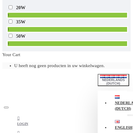
20W
1
35W
1
50W
1
Your Cart
U heeft nog geen producten in uw winkelwagen.
NEDERLANDS
(DUTCH)
NEDERL
(DUTCH)
LOGIN
ENGLISH