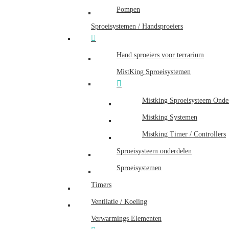
Pompen
Sproeisystemen / Handsproeiers
Hand sproeiers voor terrarium
MistKing Sproeisystemen
Mistking Sproeisysteem Onde
Mistking Systemen
Mistking Timer / Controllers
Sproeisysteem onderdelen
Sproeisystemen
Timers
Ventilatie / Koeling
Verwarmings Elementen