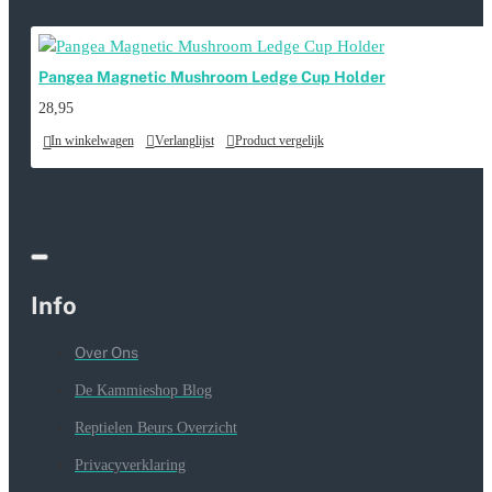
Pangea Magnetic Mushroom Ledge Cup Holder
28,95
In winkelwagen
Verlanglijst
Product vergelijk
Info
Over Ons
De Kammieshop Blog
Reptielen Beurs Overzicht
Privacyverklaring