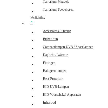
Terrarium Meubels
Terrarium Toebehoren
Verlichting
Accessoires / Overig
Bright Sun
Compactlampen UVB / Spaarlampen
Daglicht / Warmte
Fittingen
Halogeen lampen
Heat Protector
HID UVB Lampen
HID Voorschakel Apparaten
Infrarood