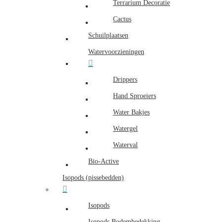
Terrarium Decoratie
Cactus
Schuilplaatsen
Watervoorzieningen
Drippers
Hand Sproeiers
Water Bakjes
Watergel
Waterval
Bio-Active
Isopods (pissebedden)
Isopods
Isopods Bodembedekking