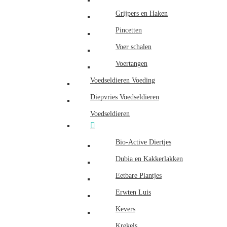
Grijpers en Haken
Pincetten
Voer schalen
Voertangen
Voedseldieren Voeding
Diepvries Voedseldieren
Voedseldieren
Bio-Active Diertjes
Dubia en Kakkerlakken
Eetbare Plantjes
Erwten Luis
Kevers
Krekels