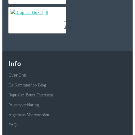
Braplast Box 1,3l
1,75
Info
Over Ons
De Kammieshop Blog
Reptielen Beurs Overzicht
Privacyverklaring
Algemene Voorwaarden
FAQ