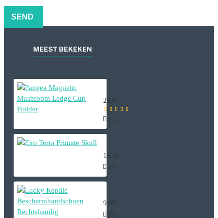
SEND
MEEST BEKEKEN
Pangea Magnetic Mushroom Ledge
28,95
Exo Terra Primate Skull
16,39
Lucky Reptile Beschermhandschoe
9,95