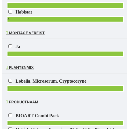
1
Habistat
4
MONTAGE VEREIST
Ja
1
PLANTENMIX
Lobelia, Microsorum, Cryptocoryne
1
PRODUCTNAAM
BIOART Combi Pack
1