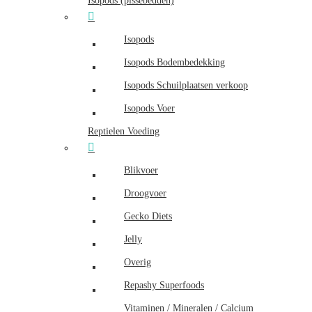
Isopods (pissebedden)
Isopods
Isopods Bodembedekking
Isopods Schuilplaatsen verkoop
Isopods Voer
Reptielen Voeding
Blikvoer
Droogvoer
Gecko Diets
Jelly
Overig
Repashy Superfoods
Vitaminen / Mineralen / Calcium