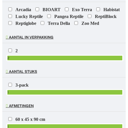
Arcadia
BIOART
Exo Terra
Habistat
Lucky Reptile
Pangea Reptile
ReptiBlock
Reptiglobe
Terra Della
Zoo Med
AANTAL IN VERPAKKING
2
2
AANTAL STUKS
3-pack
1
AFMETINGEN
60 x 45 x 90 cm
1