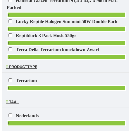
Habistat Glazen Terrarium 91,4 x 45,7 x 90cm Flat-
Packed
1
Lucky Reptile Halogen Sun mini 50W Double Pack
1
Reptiblock 3 Pack Husk 550gr
1
Terra Della Terrarium knockdown Zwart
3
PRODUCTTYPE
Terrarium
1
TAAL
Nederlands
1