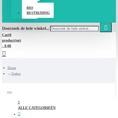
BIO
BESTRIJDING
Doorzoek de hele winkel...
Cart
0
product(en)
- 0,00
home
Zoeken
ALLE CATEGORIEËN