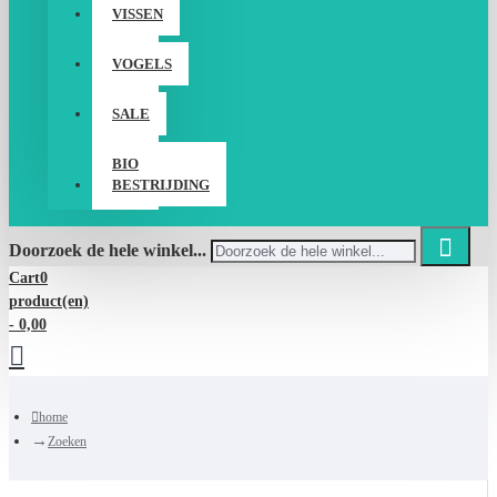
VISSEN
VOGELS
SALE
BIO
BESTRIJDING
Doorzoek de hele winkel...
Cart
0
product(en)
- 0,00
home
Zoeken