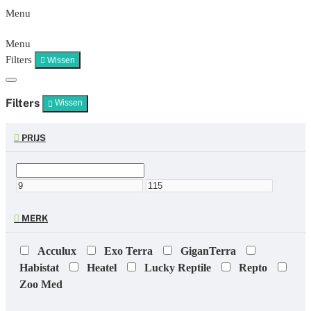
Menu
Menu
Filters
Wissen
Filters
Wissen
PRIJS
MERK
Acculux
Exo Terra
GiganTerra
Habistat
Heatel
Lucky Reptile
Repto
Zoo Med