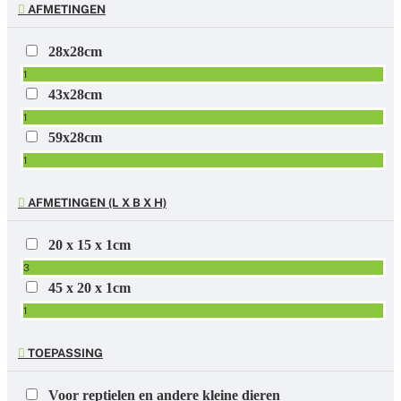
AFMETINGEN
28x28cm
1
43x28cm
1
59x28cm
1
AFMETINGEN (L X B X H)
20 x 15 x 1cm
3
45 x 20 x 1cm
1
TOEPASSING
Voor reptielen en andere kleine dieren