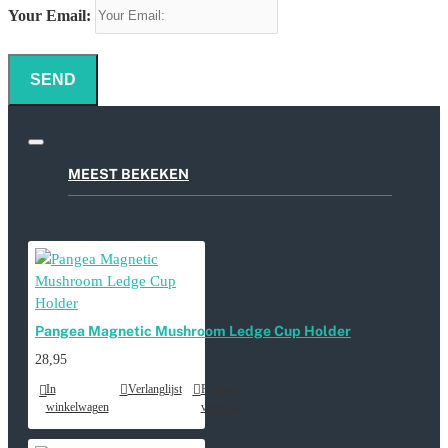
Your Email:
SEND
MEEST BEKEKEN
Pangea Magnetic Mushroom Ledge Cup Holder
28,95
In
Verlanglijst
Product
winkelwagen
vergelijk