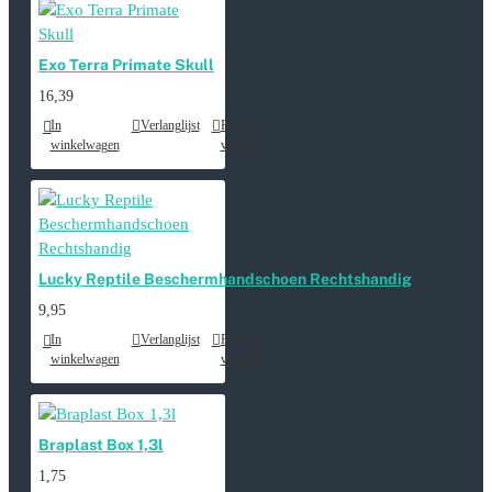
Exo Terra Primate Skull
16,39
In
Verlanglijst
Product
winkelwagen
vergelijk
Lucky Reptile Beschermhandschoen Rechtshandig
9,95
In
Verlanglijst
Product
winkelwagen
vergelijk
Braplast Box 1,3l
1,75