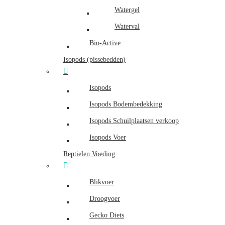
Watergel
Waterval
Bio-Active
Isopods (pissebedden)
Isopods
Isopods Bodembedekking
Isopods Schuilplaatsen verkoop
Isopods Voer
Reptielen Voeding
Blikvoer
Droogvoer
Gecko Diets