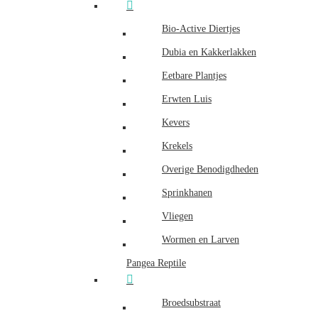
Bio-Active Diertjes
Dubia en Kakkerlakken
Eetbare Plantjes
Erwten Luis
Kevers
Krekels
Overige Benodigdheden
Sprinkhanen
Vliegen
Wormen en Larven
Pangea Reptile
Broedsubstraat