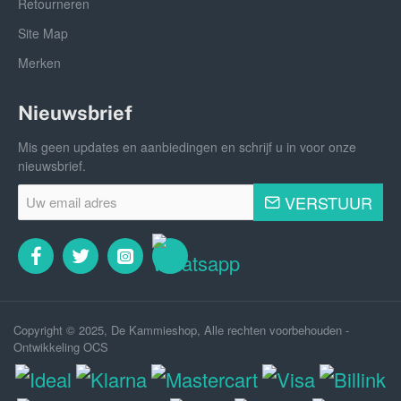
Retourneren
Site Map
Merken
Nieuwsbrief
Mis geen updates en aanbiedingen en schrijf u in voor onze
nieuwsbrief.
Uw
VERSTUUR
email
adres
Copyright © 2025, De Kammieshop, Alle rechten voorbehouden -
Ontwikkeling OCS