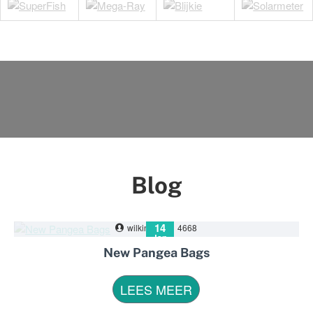
Blog
14
wilkin
0
4668
Jan
New Pangea Bags
LEES MEER