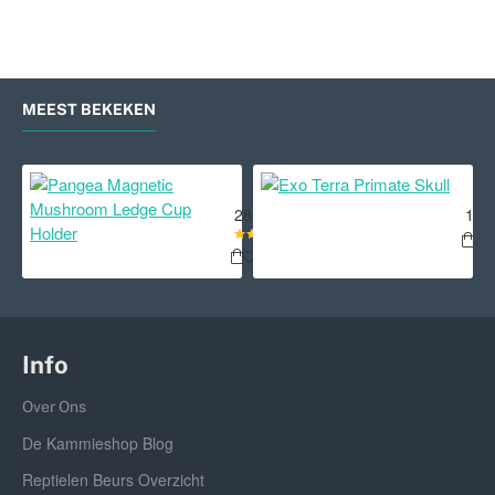
MEEST BEKEKEN
Pangea Magnetic Mushroom Ledge
Exo
28,95
16,
Info
Over Ons
De Kammieshop Blog
Reptielen Beurs Overzicht