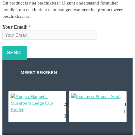
Dit product is niet beschikbaar. U kunt onderstaand formulier
invullen om een bericht te ontvangen wanneer het product weer
beschikbaar is.
Your Email:
SEND
MEEST BEKEKEN
Pangea Magnetic Mushroom Ledge
Exo T
28,95
16,39