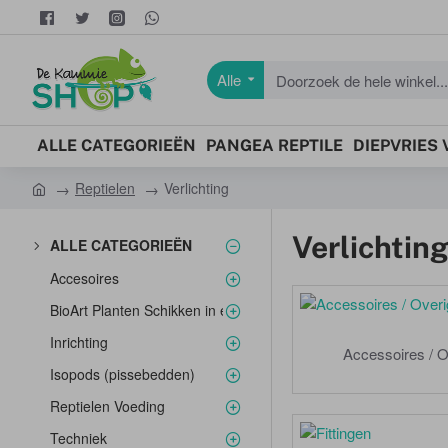
Alle
Doorzoek
de
hele
ALLE CATEGORIEËN
PANGEA REPTILE
DIEPVRIES
winkel...
Reptielen
Verlichting
h
o
Verlichtin
ALLE CATEGORIEËN
m
e
Accesoires
BioArt Planten Schikken in een Glazen Kom
Inrichting
Accessoires / O
Isopods (pissebedden)
Reptielen Voeding
Techniek