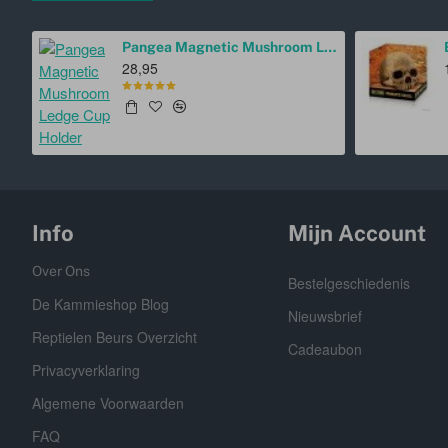
Pangea Magnetic Mushroom Ledge Cup Holder
28,95
Info
Mijn Account
Over Ons
Bestelgeschiedenis
De Kammieshop Blog
Nieuwsbrief
Reptielen Beurs Overzicht
Cadeaubon
Privacyverklaring
Algemene Voorwaarden
FAQ