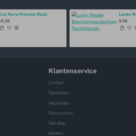
Exo Terra Primate Skull
16,39
9,95
Klantenservice
Contact
Vacatures
Verzenden
Retourneren
Site Map
Merken