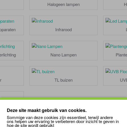
Halogeen lampen
H
pparaten
Infrarood
rlichting
Nano Lampen
Plante
r
TL buizen
UVB
en
Deze site maakt gebruik van cookies.
Sommige van deze cookies zijn essentieel, terwijl andere
ons helpen uw ervaring te verbeteren door inzicht te geven in
hoe de site wordt gebruikt