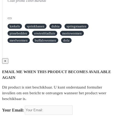
Code promo 1xbet Burundi
krekels
sprinkhanen
dubia
springstaarten
pissebedden
erwtenbladluis
moriowormen
meelwormen
buffalowormen
dola
×
EMAIL ME WHEN THIS PRODUCT BECOMES AVAILABLE
AGAIN
Dit product is niet beschikbaar. U kunt onderstaand formulier
invullen om een bericht te ontvangen wanneer het product weer
beschikbaar is.
Your Email: