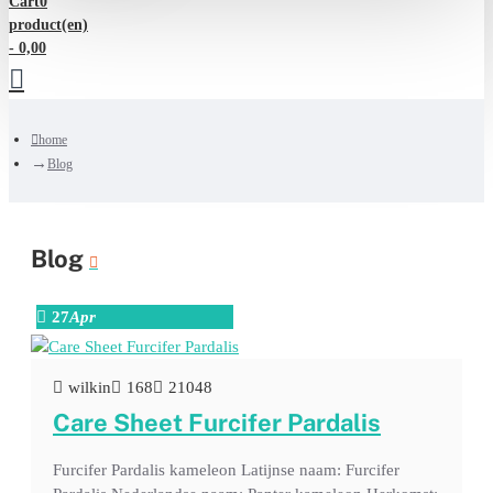
Cart
0
product(en)
- 0,00
home
Blog
Blog
27
Apr
wilkin
168
21048
Care Sheet Furcifer Pardalis
Furcifer Pardalis kameleon Latijnse naam: Furcifer