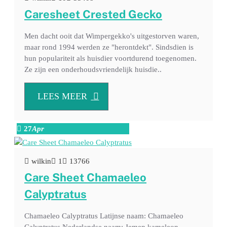
Caresheet Crested Gecko
Men dacht ooit dat Wimpergekko's uitgestorven waren,
maar rond 1994 werden ze "herontdekt". Sindsdien is
hun populariteit als huisdier voortdurend toegenomen.
Ze zijn een onderhoudsvriendelijk huisdie..
LEES MEER
27
Apr
wilkin
1
13766
Care Sheet Chamaeleo
Calyptratus
Chamaeleo Calyptratus Latijnse naam: Chamaeleo
Calyptratus Nederlandse naam: Jemen kameleon