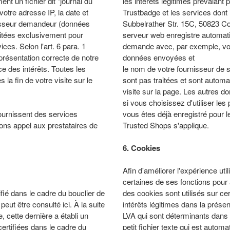
nt un fichier dit "journal du
les intérêts légitimes prévalant
otre adresse IP, la date et
Trustbadge et les services dont
rnisseur demandeur (données
Subbelrather Str. 15C, 50823 C
itées exclusivement pour
serveur web enregistre automati
ces. Selon l'art. 6 para. 1
demande avec, par exemple, votr
 présentation correcte de notre
données envoyées et
e des intérêts. Toutes les
le nom de votre fournisseur de 
la fin de votre visite sur le
sont pas traitées et sont autom
visite sur la page. Les autres 
si vous choisissez d'utiliser l
ournissent des services
vous êtes déjà enregistré pour le
ons appel aux prestataires de
Trusted Shops s'applique.
6. Cookies
Afin d'améliorer l'expérience uti
certaines de ses fonctions pour
ifié dans le cadre du bouclier de
des cookies sont utilisés sur ce
peut être consulté ici. À la suite
intérêts légitimes dans la présent
 cette dernière a établi un
LVA qui sont déterminants dans 
ertifiées dans le cadre du
petit fichier texte qui est autom