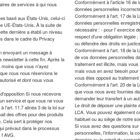
Conformément à l'article 16 de l
aires de services à qui nous
données personnelles incorrect
Conformément à l'art. 17 de la 
ces basé aux États-Unis, celui-ci
données personnelles enregistré
vée UE-États-Unis. À la suite de
nécessaire : - pour l' exercice de 
tte dernière a établi un niveau
respect d'une obligation légale ; 
es dans le cadre du Privacy
ou défendre des droits en justice
Conformément à l'art. 18 de la L
en envoyant un message à
de vos données personnelles dan
a newsletter à cette fin. Après la
traitement est illicite, mais vou
 à moins que vous n'ayez
mais vous en avez besoin pour in
 que nous nous réservions le
vous êtes opposé au traitement 
t autorisé et dont nous vous
Conformément à l'art. 20 de la 
que vous nous avez fournies dans
it d'opposition Si nous recevons
demander leur transfert à un aut
d'un service et que vous ne vous
Le droit de déposer une plainte 
'art. 11.7 alinéa 3 de la loi sur
LCA. Vous pouvez également conta
il des offres pour des produits
habituel ou au siège de notre so
 Cela sert à protéger nos
Si vous avez des questions sur la
 qui prévaut dans le processus
personnelles, l'information, la c
. f AVG.
données ou le retrait du consent