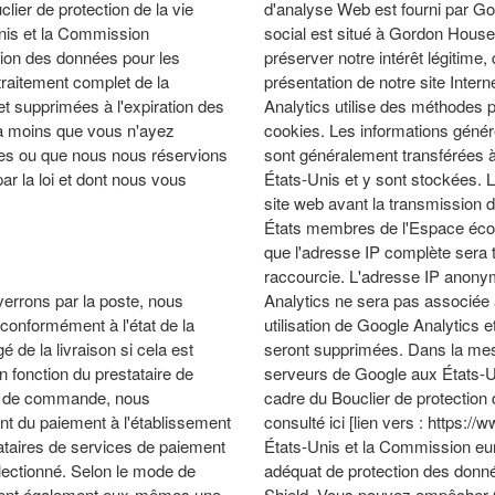
lier de protection de la vie
d'analyse Web est fourni par Goog
Unis et la Commission
social est situé à Gordon House,
tion des données pour les
préserver notre intérêt légitime,
traitement complet de la
présentation de notre site Intern
et supprimées à l'expiration des
Analytics utilise des méthodes pe
, à moins que vous n'ayez
cookies. Les informations génér
ées ou que nous nous réservions
sont généralement transférées 
par la loi et dont nous vous
États-Unis et y sont stockées. L
site web avant la transmission
États membres de l'Espace éco
que l'adresse IP complète sera 
raccourcie. L'adresse IP anony
rrons par la poste, nous
Analytics ne sera pas associée 
conformément à l'état de la
utilisation de Google Analytics e
é de la livraison si cela est
seront supprimées. Dans la mesu
fonction du prestataire de
serveurs de Google aux États-Un
us de commande, nous
cadre du Bouclier de protection 
nt du paiement à l'établissement
consulté ici [lien vers : https:/
ataires de services de paiement
États-Unis et la Commission eu
lectionné. Selon le mode de
adéquat de protection des donné
ctuent également eux-mêmes une
Shield. Vous pouvez empêcher G