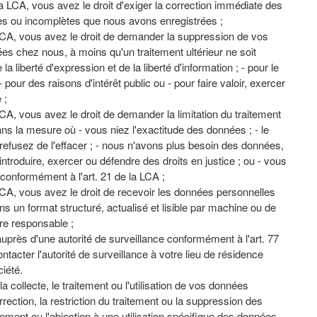
a LCA, vous avez le droit d'exiger la correction immédiate des
es ou incomplètes que nous avons enregistrées ;
LCA, vous avez le droit de demander la suppression de vos
es chez nous, à moins qu'un traitement ultérieur ne soit
la liberté d'expression et de la liberté d'information ; - pour le
- pour des raisons d'intérêt public ou - pour faire valoir, exercer
 ;
CA, vous avez le droit de demander la limitation du traitement
s la mesure où - vous niez l'exactitude des données ; - le
s refusez de l'effacer ; - nous n'avons plus besoin des données,
troduire, exercer ou défendre des droits en justice ; ou - vous
conformément à l'art. 21 de la LCA ;
LCA, vous avez le droit de recevoir les données personnelles
 un format structuré, actualisé et lisible par machine ou de
re responsable ;
auprès d'une autorité de surveillance conformément à l'art. 77
cter l'autorité de surveillance à votre lieu de résidence
ciété.
 collecte, le traitement ou l'utilisation de vos données
orrection, la restriction du traitement ou la suppression des
ement ou l'objection à une utilisation spécifique des données,