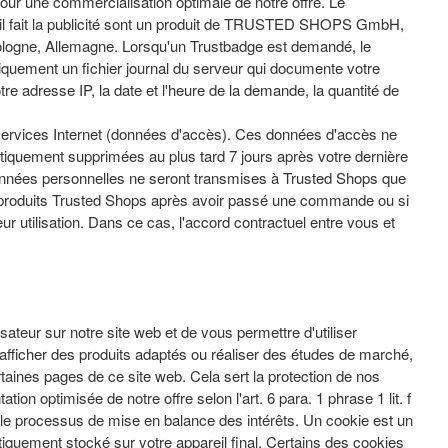
 pour une commercialisation optimale de notre offre. Le
 il fait la publicité sont un produit de TRUSTED SHOPS GmbH,
ologne, Allemagne. Lorsqu'un Trustbadge est demandé, le
quement un fichier journal du serveur qui documente votre
e adresse IP, la date et l'heure de la demande, la quantité de
services Internet (données d'accès). Ces données d'accès ne
atiquement supprimées au plus tard 7 jours après votre dernière
données personnelles ne seront transmises à Trusted Shops que
es produits Trusted Shops après avoir passé une commande ou si
ur utilisation. Dans ce cas, l'accord contractuel entre vous et
lisateur sur notre site web et de vous permettre d'utiliser
 afficher des produits adaptés ou réaliser des études de marché,
rtaines pages de ce site web. Cela sert la protection de nos
ation optimisée de notre offre selon l'art. 6 para. 1 phrase 1 lit. f
le processus de mise en balance des intérêts. Un cookie est un
atiquement stocké sur votre appareil final. Certains des cookies