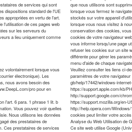
stataires de services qui sont
que nous utilisons sont supprimé
es dispositions standard de l'UE
lorsque vous fermez le navigateu
s appropriées en vertu de l'art.
stockés sur votre appareil d'util
de l'utilisation de ces pages web
lorsque vous nous visitez à nou
tées sur les serveurs du
conservation des cookies, vous 
erveurs a lieu uniquement comme
cookies de votre navigateur web
vous informe lorsqu'une page ut
refuser les cookies sur un site 
différente pour gérer les paramè
menu d'aide de chaque navigate
sez volontairement lorsque vous
Veuillez consulter les liens ci-
ourrier électronique). Les
paramètres de votre navigateur :
as, nous avons besoin des
gb/help/17442/windows-internet
www.DeepL.com/pro pour en
https://support.apple.com/kb
http://support.google.com/ch
 l'art. 6 para. 1 phrase 1 lit. b
https://support.mozilla.org/en
mation. Vous pouvez voir quelles
http://help.opera.com/Windows/1
aisie. Nous utilisons les données
cookies peut limiter votre accès 
gagé des prestataires de
Analyse du Web Utilisation de Go
. Ces prestataires de services
Ce site web utilise Google (Unive