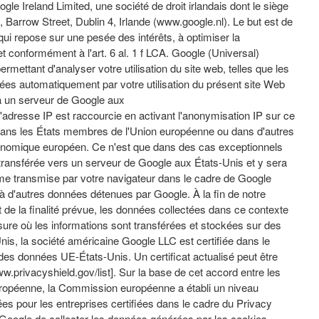
le Ireland Limited, une société de droit irlandais dont le siège
 Barrow Street, Dublin 4, Irlande (www.google.nl). Le but est de
 qui repose sur une pesée des intérêts, à optimiser la
et conformément à l'art. 6 al. 1 f LCA. Google (Universal)
rmettant d'analyser votre utilisation du site web, telles que les
ées automatiquement par votre utilisation du présent site Web
à un serveur de Google aux
'adresse IP est raccourcie en activant l'anonymisation IP sur ce
 dans les États membres de l'Union européenne ou dans d'autres
nomique européen. Ce n'est que dans des cas exceptionnels
transférée vers un serveur de Google aux États-Unis et y sera
me transmise par votre navigateur dans le cadre de Google
à d'autres données détenues par Google. À la fin de notre
t de la finalité prévue, les données collectées dans ce contexte
re où les informations sont transférées et stockées sur des
is, la société américaine Google LLC est certifiée dans le
des données UE-États-Unis. Un certificat actualisé peut être
/www.privacyshield.gov/list]. Sur la base de cet accord entre les
ropéenne, la Commission européenne a établi un niveau
es pour les entreprises certifiées dans le cadre du Privacy
oogle de collecter les données générées par les cookies