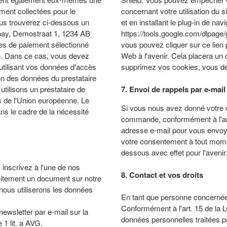
ement collectées pour le
concernant votre utilisation du s
ous trouverez ci-dessous un
et en installant le plug-in de navi
opay, Demostraat 1, 1234 AB
https://tools.google.com/dlpage
ces de paiement sélectionné
vous pouvez cliquer sur ce lien
e. Dans ce cas, vous devez
Web à l'avenir. Cela placera un c
utilisant vos données d'accès
supprimez vos cookies, vous dev
n des données du prestataire
tilisons un prestataire de
7. Envoi de rappels par e-mail
s de l'Union européenne. Le
Si vous nous avez donné votre 
ans le cadre de la nécessité
commande, conformément à l'artic
adresse e-mail pour vous envoye
votre consentement à tout mome
dessous avec effet pour l'avenir
s inscrivez à l'une de nos
8. Contact et vos droits
uitement un document sur notre
nous utiliserons les données
En tant que personne concernée,
Conformément à l'art. 15 de la 
ewsletter par e-mail sur la
données personnelles traitées pa
1 lit. a AVG.