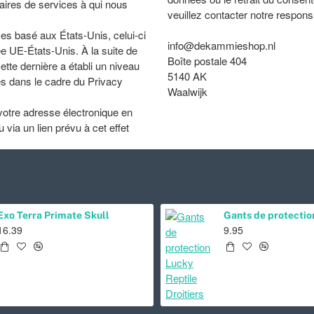
aires de services à qui nous
veuillez contacter notre respons
ces basé aux États-Unis, celui-ci
info@dekammieshop.nl
vée UE-États-Unis. À la suite de
Boîte postale 404
tte dernière a établi un niveau
5140 AK
es dans le cadre du Privacy
Waalwijk
votre adresse électronique en
via un lien prévu à cet effet
Porte-gobelet magnétique Ledge champignon Pangea
Exo Terra Prim
28.95
16.39