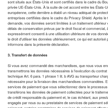
sont situés aux États-Unis et sont certifiés dans le cadre du Bouc
privée UE-États-Unis. À la suite de cet accord entre les États-
européenne, cette dernière a établi un niveau adéquat de protec
entreprises certifiées dans le cadre du Privacy Shield. Après le 
demande, vos données seront limitées à un traitement ultérieur 
délais de conservation prévus par le droit fiscal et commercial
expressément consenti à une utilisation ultérieure de vos donn
le droit d'utiliser les données ultérieurement, ce qui est autorisé 
informons dans la présente déclaration.
3. Transfert de données
Si vous avez commandé des marchandises, que nous vous enve
transmettrons les données nécessaires à l'exécution du contrat 
technique Art. 6 para. 1 phrase 1 lit. b AVG au transporteur charg
nécessaire pour la livraison des marchandises commandées. En 
services de paiement que vous sélectionnez dans le process
transférons les données de paiement collectées pour le traiteme
de crédit responsable du paiement et, le cas échéant, aux prest
engagés par nous ou au prestataire de services de paiement sé
paiement, certains prestataires de services de paiement effe