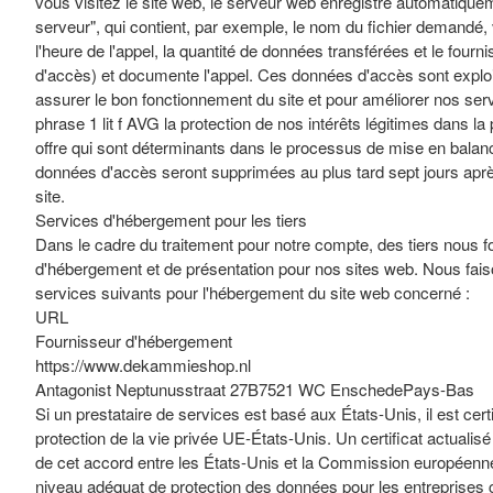
vous visitez le site web, le serveur web enregistre automatiqueme
serveur", qui contient, par exemple, le nom du fichier demandé, v
l'heure de l'appel, la quantité de données transférées et le fou
d'accès) et documente l'appel. Ces données d'accès sont explo
assurer le bon fonctionnement du site et pour améliorer nos servi
phrase 1 lit f AVG la protection de nos intérêts légitimes dans la
offre qui sont déterminants dans le processus de mise en balanc
données d'accès seront supprimées au plus tard sept jours après 
site.
Services d'hébergement pour les tiers
Dans le cadre du traitement pour notre compte, des tiers nous f
d'hébergement et de présentation pour nos sites web. Nous fais
services suivants pour l'hébergement du site web concerné :
URL
Fournisseur d'hébergement
https://www.dekammieshop.nl
Antagonist Neptunusstraat 27B7521 WC EnschedePays-Bas
Si un prestataire de services est basé aux États-Unis, il est cert
protection de la vie privée UE-États-Unis. Un certificat actualisé 
de cet accord entre les États-Unis et la Commission européenne,
niveau adéquat de protection des données pour les entreprises c