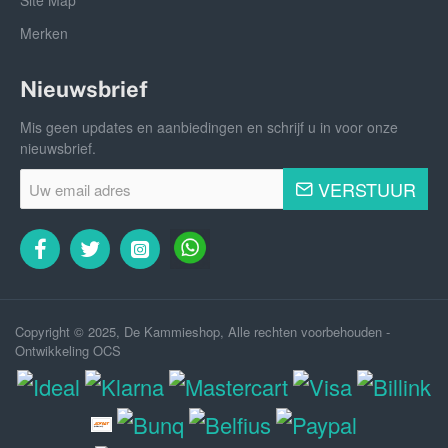
Site Map
Merken
Nieuwsbrief
Mis geen updates en aanbiedingen en schrijf u in voor onze
nieuwsbrief.
Uw
VERSTUUR
email
adres
Copyright © 2025, De Kammieshop, Alle rechten voorbehouden -
Ontwikkeling OCS