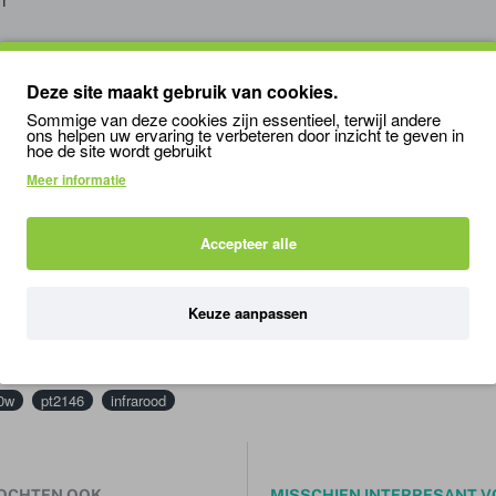
Deze site maakt gebruik van cookies.
Sommige van deze cookies zijn essentieel, terwijl andere
ons helpen uw ervaring te verbeteren door inzicht te geven in
Night Heat Lamp voor een 24-uurs cyclus
hoe de site wordt gebruikt
Meer informatie
che verwarmingslamp.
 in elke gewenste richting te sturen.
rde infrarode golven door.
Accepteer alle
eiten verstoren, en is dus een perfecte 24-uurse warmtebron.
Keuze aanpassen
0w
pt2146
infrarood
OCHTEN OOK
MISSCHIEN INTERRESANT V