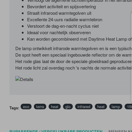
Bevordert activiteit en spijsvertering
Straalt infrarood warmtegolven uit
Excellente 24-uurs radiatie warmtebron
Verstoort de dag-en-nacht cyclus niet
Ideaal voor nachtelijk observeren
Kan worden gecombineerd met Daytime Heat Lamp of 
De lamp ontwikkelt infrarode warmtegolven en is een typis
De spot heeft een speciaal ingebouwde reflector om de warmte
Het rode glas laat de door de speciale gloeidraad geproducee
Het rode licht zal overdag noch 's nachts de normale activit
exo
terra
heat
glo
infrared
heat
lamp
15
Tags:
BIJPASSENDE / VERGELIJKBARE PRODUCTEN
MENSEN K