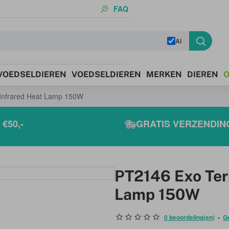
FAQ
AI
 VOEDSELDIEREN
VOEDSELDIEREN
MERKEN
DIEREN
O
 Infrared Heat Lamp 150W
€50,-
GRATIS VERZENDING
PT2146 Exo Terr
Lamp 150W
0 beoordeling(en)
-
G