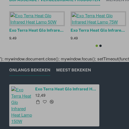
Exo Terra Heat Glo Infrared Heat Lamp 50W
Exo Terra Heat Glo Infrared Heat Lamp 75W
9,49
9,49
'); mywindow.document.close(); mywindow.focus(); setTimeout(functio
ONLANGS BEKEKEN
MEEST BEKEKEN
Exo Terra Heat Glo Infrared Heat Lamp 150W
12,49