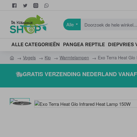
Alle
Doorzoek
de
hele
ALLE CATEGORIEËN
PANGEA REPTILE
DIEPVRIES
winkel...
Vogels
Kip
Warmtelampen
Exo Terra Heat Glo
h
o
GRATIS VERZENDING NEDERLAND VANAF 
m
e