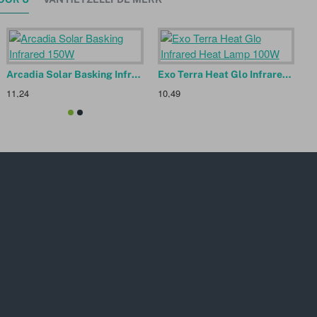
Arcadia Solar Basking Infrared 150W
Exo Terra Heat Glo Infrared Heat Lamp 100W
11,24
10,49
1