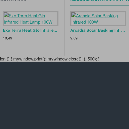
Exo Terra Heat Glo Infrared Heat Lamp 100W
Exo Terra Intense Basking Spot Lamp 25W
Arcadia Solar Basking Infrared 100W
10,49
6,99
9,89
n () { mywindow.print(); mywindow.close(); }, 500); }