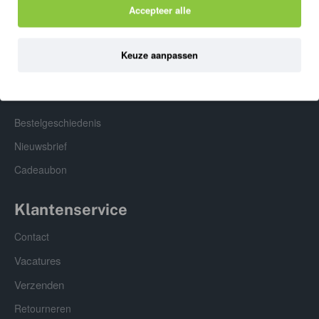
Privacyverklaring
Accepteer alle
Algemene Voorwaarden
FAQ
Keuze aanpassen
Mijn Account
Bestelgeschiedenis
Nieuwsbrief
Cadeaubon
Klantenservice
Contact
Vacatures
Verzenden
Retourneren