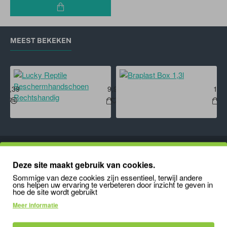
MEEST BEKEKEN
edge Cup Holder
Exo Terra Primate Skull
Lucky Reptile Beschermhandschoe
Brap
16,39
9,95
1,7
Info
Deze site maakt gebruik van cookies.
Sommige van deze cookies zijn essentieel, terwijl andere
Over Ons
ons helpen uw ervaring te verbeteren door inzicht te geven in
hoe de site wordt gebruikt
De Kammieshop Blog
Meer informatie
Reptielen Beurs Overzicht