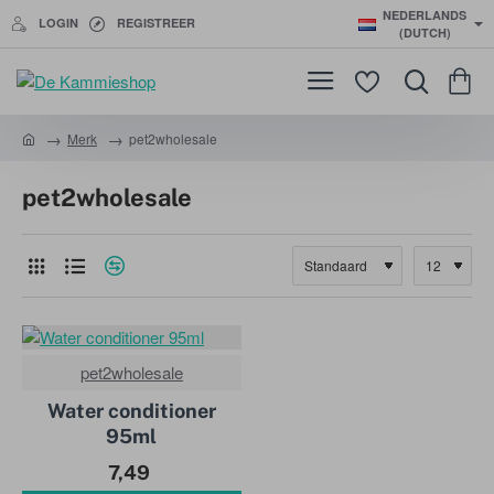
NEDERLANDS
LOGIN
REGISTREER
(DUTCH)
Merk
pet2wholesale
h
o
pet2wholesale
m
e
pet2wholesale
Water conditioner
95ml
7,49