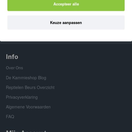
Accepteer alle
Vinyl pantoffel 24cm
3,99
4,99
Keuze aanpassen
Info
Over Ons
De Kammieshop Blog
Reptielen Beurs Overzicht
Privacyverklaring
Algemene Voorwaarden
FAQ