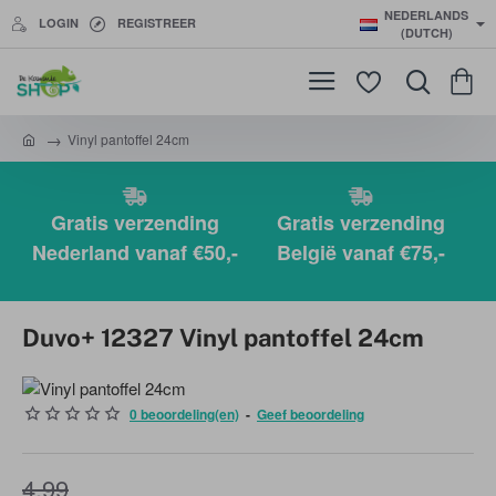
NEDERLANDS
LOGIN
REGISTREER
(DUTCH)
Vinyl pantoffel 24cm
h
o
m
e
Gratis verzending
Gratis verzending
Nederland vanaf €50,-
België vanaf €75,-
Duvo+ 12327 Vinyl pantoffel 24cm
0 beoordeling(en)
-
Geef beoordeling
-20%
4,99