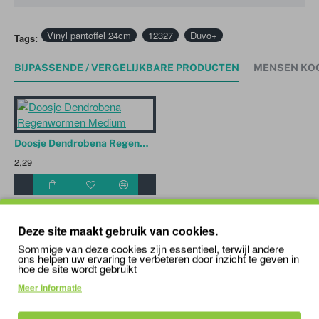
Vinyl pantoffel 24cm
12327
Duvo+
Tags:
BIJPASSENDE / VERGELIJKBARE PRODUCTEN
MENSEN KO
Doosje Dendrobena Regenwormen Medium
2,29
Deze site maakt gebruik van cookies.
'); mywindow.document.close(); mywindow.focus();
setTimeout(function () { mywindow.print(); mywindow.close(); }, 500);
Sommige van deze cookies zijn essentieel, terwijl andere
ons helpen uw ervaring te verbeteren door inzicht te geven in
}
hoe de site wordt gebruikt
Meer informatie
ONLANGS BEKEKEN
MEEST BEKEKEN