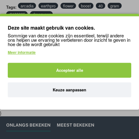
Volledig natuurlijke ingrediënten
arcadia
earthpro
flower
boost
40
gram
Tags:
r9100035
droogvoer
Deze site maakt gebruik van cookies.
BIJPASSENDE / VERGELIJKBARE PRODUCTEN
MENSEN KO
Sommige van deze cookies zijn essentieel, terwijl andere
ons helpen uw ervaring te verbeteren door inzicht te geven in
hoe de site wordt gebruikt
Meer informatie
Repto Plant Achterwand Mat 25x25cm 3
19,79
Accepteer alle
Keuze aanpassen
'); mywindow.document.close(); mywindow.focus();
setTimeout(function () { mywindow.print(); mywindow.close(); }, 500);
}
ONLANGS BEKEKEN
MEEST BEKEKEN