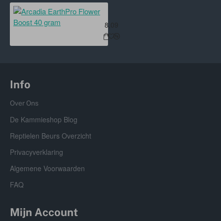
Arcadia EarthPro Flower Boost 40
8,09
Info
Over Ons
De Kammieshop Blog
Reptielen Beurs Overzicht
Privacyverklaring
Algemene Voorwaarden
FAQ
Mijn Account