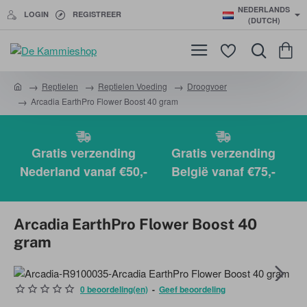
NEDERLANDS
LOGIN
REGISTREER
(DUTCH)
Reptielen
Reptielen Voeding
Droogvoer
h
Arcadia EarthPro Flower Boost 40 gram
o
m
e
Gratis verzending
Gratis verzending
Nederland vanaf €50,-
België vanaf €75,-
Arcadia EarthPro Flower Boost 40
gram
0 beoordeling(en)
-
Geef beoordeling