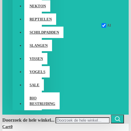
NEKTON
REPTIELEN
AI
SCHILDPADDEN
SLANGEN
VISSEN
VOGELS
SALE
BIO
BESTRIJDING
Doorzoek de hele winkel...
Cart
0