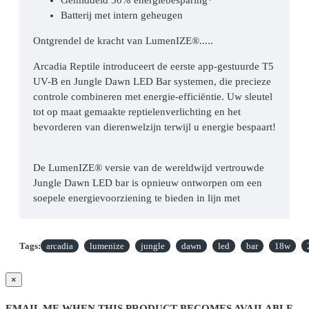
Batterij met intern geheugen
Ontgrendel de kracht van LumenIZE®.....
Arcadia Reptile introduceert de eerste app-gestuurde T5
UV-B en Jungle Dawn LED Bar systemen, die precieze
controle combineren met energie-efficiëntie. Uw sleutel
tot op maat gemaakte reptielenverlichting en het
bevorderen van dierenwelzijn terwijl u energie bespaart!
De LumenIZE® versie van de wereldwijd vertrouwde
Jungle Dawn LED bar is opnieuw ontworpen om een
soepele energievoorziening te bieden in lijn met
wildrecreatie door de simulatie van dageraad- tot
schemercycli. Als gevolg hiervan kunt u erop
vertrouwen dat de Arcadia Reptile LumenIZE® Jungle
Tags:
arcadia
lumenize
jungle
dawn
led
bar
18w
Dawn LED Bar ongeëvenaarde plantengroeiresultaten
levert en tegelijkertijd de leefruimte aanzienlijk verlicht.
×
EMAIL ME WHEN THIS PRODUCT BECOMES AVAILABLE