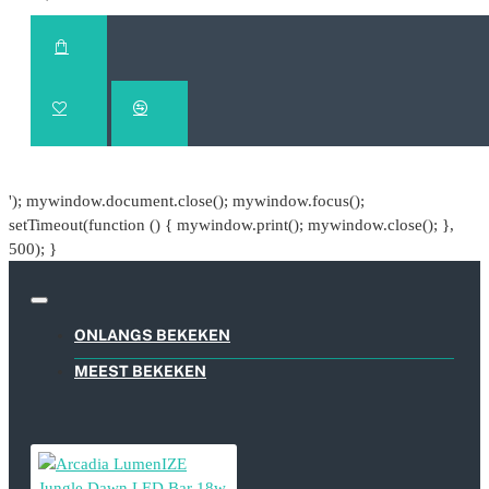
De Jungle Dawn LED Bar met LumenIZE® slaat uw
programmering op in elke lamp en ondersteunt deze
met een kleine verwisselbare batterij. Als de stroom
uitvalt, blijft het geheugen in elke bar behouden.
Wanneer de stroom is hersteld, zal de lamp branden, of
niet, op het juiste deel van de programmering. Let op:
als een lamp is losgekoppeld en niet wordt gebruikt,
blijft de batterij werken en kan deze leeglopen, maar de
'); mywindow.document.close(); mywindow.focus();
batterij kan worden vervangen met behulp van de
setTimeout(function () { mywindow.print(); mywindow.close(); },
meegeleverde instructies.
500); }
Bedien meerdere lampen en gebruik linking!
Verbindingskabels zijn beschikbaar als een optionele
extra voor LumenIZE producten, maar net zoals bij de
ONLANGS BEKEKEN
ProT5 en Led Bar, maakt de update voor LumenIZE®
het mogelijk om ProT5 en LED Bar te koppelen en de
MEEST BEKEKEN
App kan tot 50 verschillende lampen per apparaat
ondersteunen, elk met een eigen programma.
Door de LED Bar aan de LumenIZE® ProT5 te
koppelen, kun je via de app wildachtige niveaus van