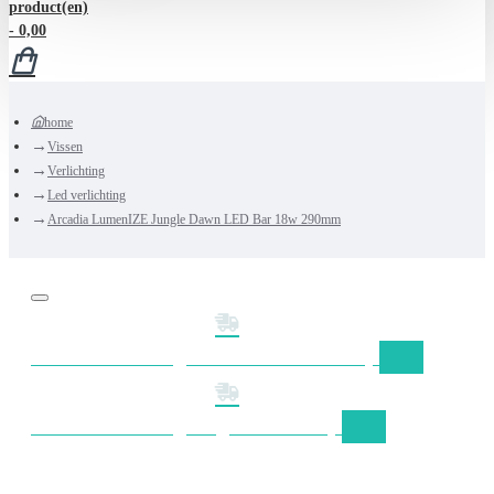
product(en)
- 0,00
home
Vissen
Verlichting
Led verlichting
Arcadia LumenIZE Jungle Dawn LED Bar 18w 290mm
Gratis verzending Nederland vanaf €50,-
Gratis verzending België vanaf €75,-