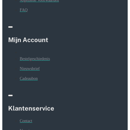
Algemene Voorwaarden
mogelijk. Zorg ervoor dat u geen regen- of
FAQ
vernevelingsapparaten zo plaatst dat ze over of direct
op de armaturen uitstralen.
Verkrijgbaar in vijf maten, waaronder de nieuwe 48
inch 80 Watt (RARLJ5)
Mijn Account
Meer licht, een geweldig spectrum, waterbestendig
volgens de IP65-norm en volledige, volledig soepele
dimregeling via de gratis en eenvoudige LumenIZE®
Bestelgeschiedenis
app.
Nieuwsbrief
Ga voor meer informatie en het downloaden van de
Cadeaubon
gratis en eenvoudige app naar arcadialumenize.com
*30% energiebesparing berekend bij het testen tegen
niet-dimmende lampen getest op een cyclus van 9 uur
met een volle 100% output van 4 uur.
Klantenservice
Contact