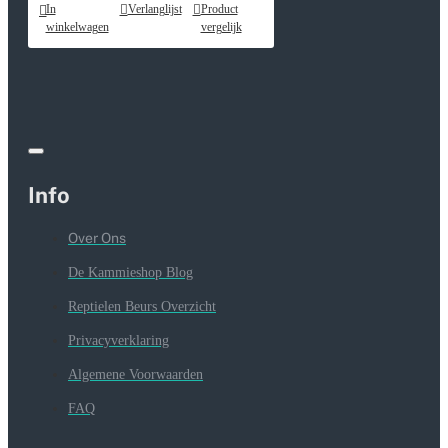
In
Verlanglijst
Product
winkelwagen
vergelijk
Info
Over Ons
De Kammieshop Blog
Reptielen Beurs Overzicht
Privacyverklaring
Algemene Voorwaarden
FAQ