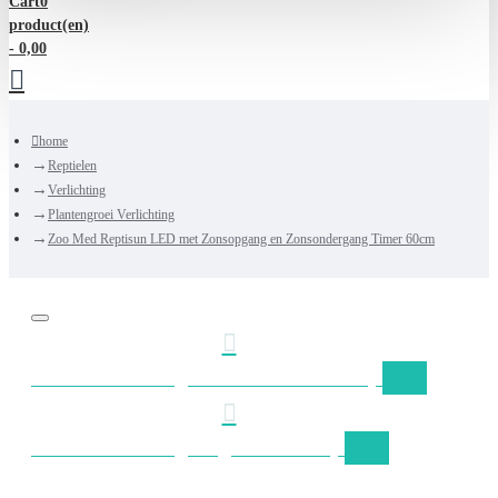
Cart
0
product(en)
- 0,00
home
Reptielen
Verlichting
Plantengroei Verlichting
Zoo Med Reptisun LED met Zonsopgang en Zonsondergang Timer 60cm
Gratis verzending Nederland vanaf €50,-
Gratis verzending België vanaf €75,-