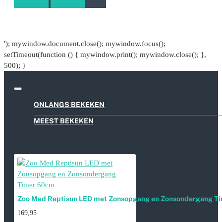
'); mywindow.document.close(); mywindow.focus();
setTimeout(function () { mywindow.print(); mywindow.close(); },
500); }
ONLANGS BEKEKEN
MEEST BEKEKEN
Zoo Med Reptisun LED met Zonsopgang en Zonsondergang T
169,95