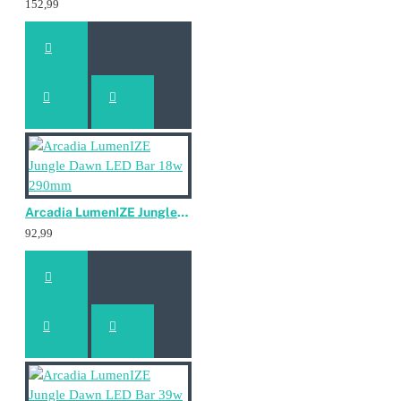
152,99
Arcadia LumenIZE Jungle Dawn LED Bar 18w 290mm
92,99