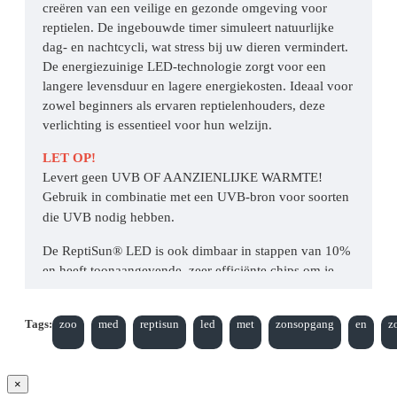
creëren van een veilige en gezonde omgeving voor
reptielen. De ingebouwde timer simuleert natuurlijke
dag- en nachtcycli, wat stress bij uw dieren vermindert.
De energiezuinige LED-technologie zorgt voor een
langere levensduur en lagere energiekosten. Ideaal voor
zowel beginners als ervaren reptielenhouders, deze
verlichting is essentieel voor hun welzijn.
LET OP!
Levert geen UVB OF AANZIENLIJKE WARMTE!
Gebruik in combinatie met een UVB-bron voor soorten
die UVB nodig hebben.
De ReptiSun® LED is ook dimbaar in stappen van 10%
en heeft toonaangevende, zeer efficiënte chips om je
dieren te verlichten en weelderig beplante habitats te
laten groeien terwijl hij minder energie verbruikt. Hij
Tags:
zoo
med
reptisun
led
met
zonsopgang
en
z
heeft een IP-classificatie van 65, waardoor hij zeer
waterbestendig is en perfect geschikt voor vochtige
tropische habitats of bioactieve behuizingen.
×