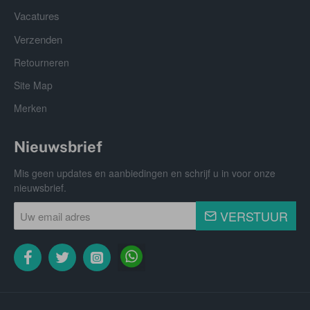
Vacatures
Verzenden
Retourneren
Site Map
Merken
Nieuwsbrief
Mis geen updates en aanbiedingen en schrijf u in voor onze
nieuwsbrief.
Uw
VERSTUUR
email
adres