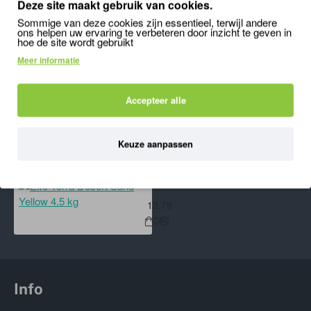
Deze site maakt gebruik van cookies.
12,79
12,79
1
Sommige van deze cookies zijn essentieel, terwijl andere
ons helpen uw ervaring te verbeteren door inzicht te geven in
hoe de site wordt gebruikt
Meer informatie
'); mywindow.document.close(); mywindow.focus();
setTimeout(function () { mywindow.print(); mywindow.close(); }, 500);
Accepteer alle
}
ONLANGS BEKEKEN
MEEST BEKEKEN
Keuze aanpassen
Exo Terra Desert Sand Yellow 4.5 
12,79
Info