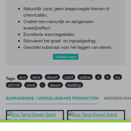
Natuurlijk zand, geen toegevoegde kleuren of
chemicaliën;
Creëert een natuurlijk en aangenaam
woestijneffect;
Excellente warmtegeleider;
Stimuleert het graaf- en ingraafgedrag;
Geschikt substraat voor het leggen van eieren.
exo
terra
desert
sand
yellow
4
5
kg
Tags:
pt3103
zand
/
desert
bedding
BIJPASSENDE / VERGELIJKBARE PRODUCTEN
MENSEN KO
Exo Terra Desert Sand Black 4.5 kg
Exo Terra Desert Sand Red 4.5 kg