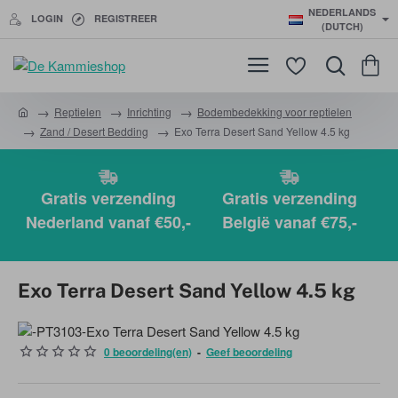
NEDERLANDS
LOGIN
REGISTREER
(DUTCH)
Reptielen
Inrichting
Bodembedekking voor reptielen
h
Zand / Desert Bedding
Exo Terra Desert Sand Yellow 4.5 kg
o
m
e
Gratis verzending
Gratis verzending
Nederland vanaf €50,-
België vanaf €75,-
Exo Terra Desert Sand Yellow 4.5 kg
0 beoordeling(en)
-
Geef beoordeling