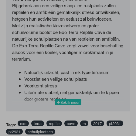
Bij gebrek aan een veilige slaap- en rustplaats zullen
reptielen en amfibieën gemakkelijk stress ontwikkelen,
hetgeen hun activiteiten en eetlust zal beïnvloeden.
Met zijn realistische kiezelontwerp en groter
schuilvolume bootst de Exo Terra Reptile Cave de
natuurlijke schuilplaatsen na van reptielen en amfibiën.
De Exo Terra Reptile Cave zorgt zowel voor beschutting
alsook voor een koeler, vochtiger microklimaat in je
terrarium.
Natuurlijk uitzicht, past in elk type terrarium
Voorziet een veilige schuilplaats
Voorkomt stress
Uitermate stabiel, niet gemakkelijk om te kippen
door grotere reptielen
exo
terra
reptile
cave
m
2017
pt2931
Tags:
pt2931
schuilplaatsen