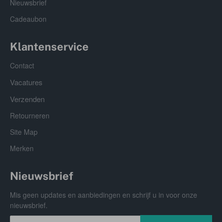
Nieuwsbrief
Cadeaubon
Klantenservice
Contact
Vacatures
Verzenden
Retourneren
Site Map
Merken
Nieuwsbrief
Mis geen updates en aanbiedingen en schrijf u in voor onze
nieuwsbrief.
Uw