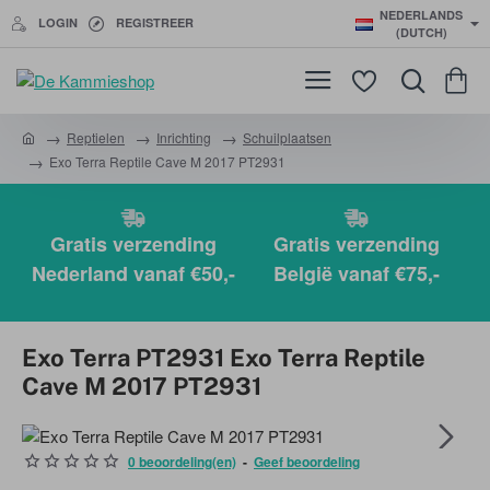
NEDERLANDS
LOGIN
REGISTREER
(DUTCH)
Reptielen
Inrichting
Schuilplaatsen
h
Exo Terra Reptile Cave M 2017 PT2931
o
m
e
Gratis verzending
Gratis verzending
Nederland vanaf €50,-
België vanaf €75,-
Exo Terra PT2931 Exo Terra Reptile
Cave M 2017 PT2931
0 beoordeling(en)
-
Geef beoordeling