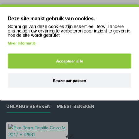
BIJPASSENDE / VERGELIJKBARE PRODUCTEN
MENSEN KO
Deze site maakt gebruik van cookies.
Sommige van deze cookies zijn essentieel, terwijl andere
ons helpen uw ervaring te verbeteren door inzicht te geven in
hoe de site wordt gebruikt
Lucky Reptile Bright Sun UV Jungle 35W Set
Lucky Reptile Bright Sun UV Jungle 50W Set
Meer informatie
129,95
129,95
1
Accepteer alle
'); mywindow.document.close(); mywindow.focus();
Keuze aanpassen
setTimeout(function () { mywindow.print(); mywindow.close(); }, 500);
}
ONLANGS BEKEKEN
MEEST BEKEKEN
Exo Terra Reptile Cave M 2017 PT
9,95