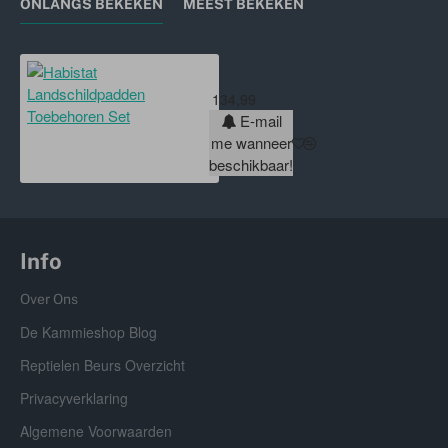
ONLANGS BEKEKEN
MEEST BEKEKEN
Habistat Landschildpadden Toebe
134,99
E-mail
me wanneer
beschikbaar!
Info
Over Ons
De Kammieshop Blog
Reptielen Beurs Overzicht
Privacyverklaring
Algemene Voorwaarden