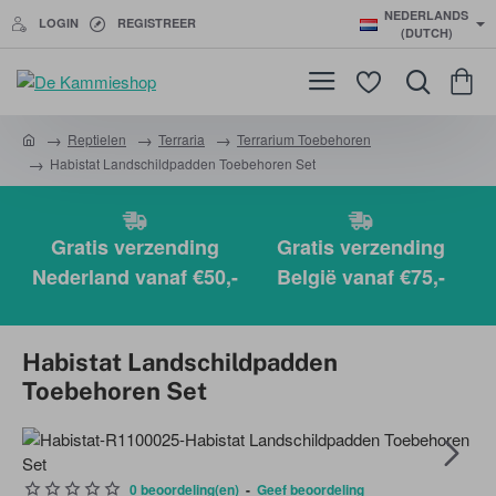
NEDERLANDS
LOGIN
REGISTREER
(DUTCH)
Reptielen
Terraria
Terrarium Toebehoren
h
Habistat Landschildpadden Toebehoren Set
o
m
e
Gratis verzending
Gratis verzending
Nederland vanaf €50,-
België vanaf €75,-
Habistat Landschildpadden
Toebehoren Set
0 beoordeling(en)
-
Geef beoordeling