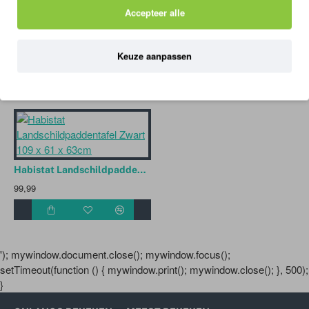
• Arcadia Earth Pro FlowerBoost
Accepteer alle
• HabiStat bacteriedodende reiniger
habistat
landschildpadden
toebehoren
set
Tags:
r1100025
terrarium
toebehoren
Let op!
Dit is Excl. Landschildpadden verblijf!
Keuze aanpassen
BIJPASSENDE / VERGELIJKBARE PRODUCTEN
MENSEN KO
Habistat Landschildpaddentafel Zwart 109 x 61 x 63cm
99,99
'); mywindow.document.close(); mywindow.focus();
setTimeout(function () { mywindow.print(); mywindow.close(); }, 500);
}