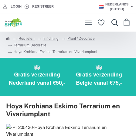
NEDERLANDS
LOGIN
REGISTREER
(DUTCH)
Reptielen
Inrichting
Plant / Decoratie
h
Terrarium Decoratie
o
Hoya Krohiana Eskimo Terrarium en Vivariumplant
m
e
Gratis verzending
Gratis verzending
Nederland vanaf €50,-
België vanaf €75,-
Hoya Krohiana Eskimo Terrarium en
Vivariumplant