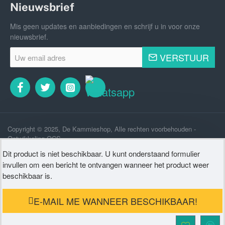
Nieuwsbrief
Mis geen updates en aanbiedingen en schrijf u in voor onze
nieuwsbrief.
Uw
VERSTUUR
email
adres
Copyright © 2025, De Kammieshop, Alle rechten voorbehouden -
Ontwikkeling OCS
Dit product is niet beschikbaar. U kunt onderstaand formulier
invullen om een bericht te ontvangen wanneer het product weer
beschikbaar is.
E-MAIL ME WANNEER BESCHIKBAAR!