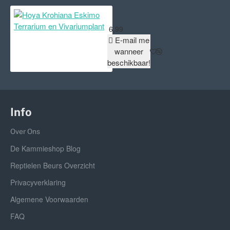
Hoya Krohiana Eskimo Terrarium e
6,99
E-mail me
wanneer
beschikbaar!
Info
Over Ons
De Kammieshop Blog
Reptielen Beurs Overzicht
Privacyverklaring
Algemene Voorwaarden
FAQ