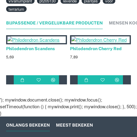
vivariumplant
pt205130
levende
plantjes
voor
terrarium
BIJPASSENDE / VERGELIJKBARE PRODUCTEN
MENSEN KO
Philodendron Scandens
Philodendron Cherry Red
5,69
7,89
4
'); mywindow.document.close(); mywindow.focus();
setTimeout(function () { mywindow.print(); mywindow.close(); }, 500);
}
ONLANGS BEKEKEN
MEEST BEKEKEN