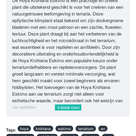
De Hoya Krohiana Eskimo is een prachtige en unieke
plant die uitstekend geschikt is voor het creëren van een
natuurgetrouwe leefomgeving in terraria. Deze
epifytische klimplant staat bekend om zijn donkergroene
bladeren met een mooi patroon en een zachte, fluwelen
textuur. Deze plant draagt bij aan het verbeteren van de
luchtvochtigheid en het microklimaat in het terrarium,
wat essentieel is voor reptielen en amfibieën. Door zijn
decoratieve uitstraling en onderhoudsvriendelijkheid is
de Hoya Krohiana Eskimo een populaire keuze onder
terrariumliefhebbers en reptielenverzorgers. De plant
groeit langzaam en vereist minimale verzorging, wat
hem geschikt maakt voor zowel beginners als ervaren
hobbyisten. Het toevoegen van de Hoya Krohiana
Eskimo aan uw terrarium zorgt niet alleen voor
esthetische waarde, maar bevordert ook het welzijn van
uw reptielen.
hoya
krohiana
eskimo
terrarium
en
Tags: