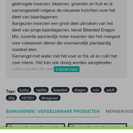
gedroogde insecten, bloemen, groenten en fruit en is
samengesteld volgens de nieuwste inzichten over het
dieet van baardagamen.
Aangezien insecten een groot deel uitmaken van het
dieet van jonge baardagamen, bevat Bearded Dragon
Mix Juvenile aanzienlijk meer insecten dan het mengsel
voor volwassen dieren die voornamelijk plantaardig
voedsel eten.
Gemengd met water ziet het voer er fris uit en ruikt het
zeer intens. Het kan ook droog worden aangeboden
indien uw dier dit verkiest.
lucky
reptile
bearded
dragon
mix
adult
Tags:
35g
lr67201
droogvoer
BIJPASSENDE / VERGELIJKBARE PRODUCTEN
MENSEN KO