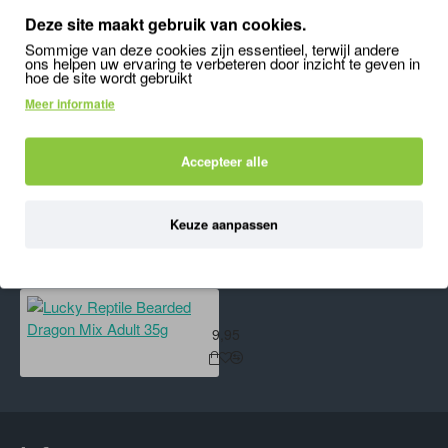
Deze site maakt gebruik van cookies.
Lucky Reptile Flower Mix 50gr
Lucky Reptile Bearded Dragon Herp Diner
Sommige van deze cookies zijn essentieel, terwijl andere
4,99
8,94
1
ons helpen uw ervaring te verbeteren door inzicht te geven in
hoe de site wordt gebruikt
Meer informatie
'); mywindow.document.close(); mywindow.focus();
Accepteer alle
setTimeout(function () { mywindow.print(); mywindow.close(); }, 500);
}
Keuze aanpassen
ONLANGS BEKEKEN
MEEST BEKEKEN
Lucky Reptile Bearded Dragon Mix
9,95