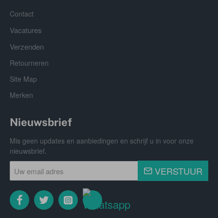
Contact
Vacatures
Verzenden
Retourneren
Site Map
Merken
Nieuwsbrief
Mis geen updates en aanbiedingen en schrijf u in voor onze
nieuwsbrief.
Uw
VERSTUUR
email
adres