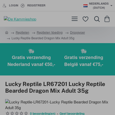
NEDERLANDS
LOGIN
REGISTREER
(DUTCH)
Reptielen
Reptielen Voeding
Droogvoer
h
Lucky Reptile Bearded Dragon Mix Adult 35g
o
m
e
Gratis verzending
Gratis verzending
Nederland vanaf €50,-
België vanaf €75,-
Lucky Reptile LR67201 Lucky Reptile
Bearded Dragon Mix Adult 35g
0 beoordeling(en)
-
Geef beoordeling