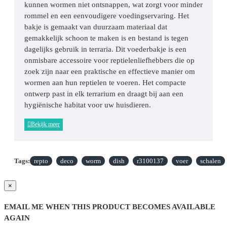
kunnen wormen niet ontsnappen, wat zorgt voor minder
rommel en een eenvoudigere voedingservaring. Het
bakje is gemaakt van duurzaam materiaal dat
gemakkelijk schoon te maken is en bestand is tegen
dagelijks gebruik in terraria. Dit voederbakje is een
onmisbare accessoire voor reptielenliefhebbers die op
zoek zijn naar een praktische en effectieve manier om
wormen aan hun reptielen te voeren. Het compacte
ontwerp past in elk terrarium en draagt bij aan een
hygiënische habitat voor uw huisdieren.
Tags:
repto
deco
worm
dish
r3100137
voer
schalen
×
EMAIL ME WHEN THIS PRODUCT BECOMES AVAILABLE
AGAIN