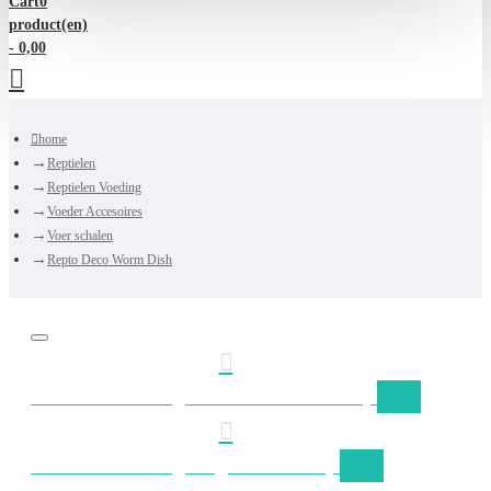
Cart
0
product(en)
- 0,00
home
Reptielen
Reptielen Voeding
Voeder Accesoires
Voer schalen
Repto Deco Worm Dish
Gratis verzending Nederland vanaf €50,-
Gratis verzending België vanaf €75,-