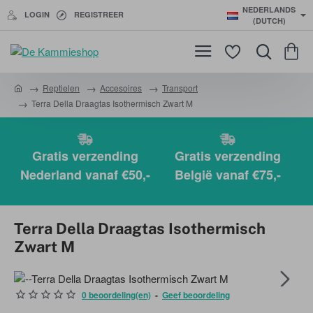
NEDERLANDS
LOGIN
REGISTREER
(DUTCH)
Reptielen
Accesoires
Transport
h
Terra Della Draagtas Isothermisch Zwart M
o
m
e
Gratis verzending
Gratis verzending
Nederland vanaf €50,-
België vanaf €75,-
Terra Della Draagtas Isothermisch
Zwart M
0 beoordeling(en)
-
Geef beoordeling
-21%