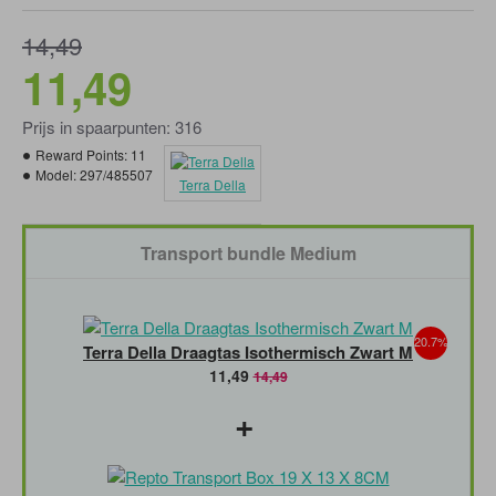
14,49
11,49
Prijs in spaarpunten: 316
Reward Points:
11
Model:
297/485507
Terra Della
Transport bundle Medium
20.7%
Terra Della Draagtas Isothermisch Zwart M
11,49
14,49
+