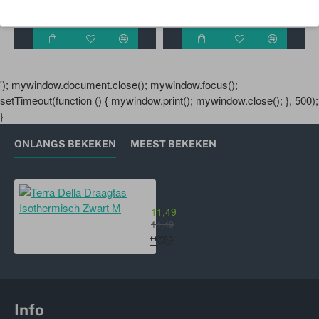
19,99
6,99
'); mywindow.document.close(); mywindow.focus();
setTimeout(function () { mywindow.print(); mywindow.close(); }, 500);
}
ONLANGS BEKEKEN
MEEST BEKEKEN
Terra Della Draagtas Isothermisch
11,49
14,49
Info