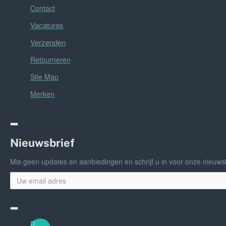
Contact
Vacatures
Verzenden
Retourneren
Site Map
Merken
Nieuwsbrief
Mis geen updates en aanbiedingen en schrijf u in voor onze nieuwsb
Uw
email
adres