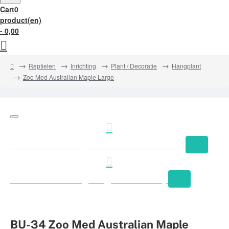
Cart
0
product(en)
- 0,00
home
Reptielen
Inrichting
Plant / Decoratie
Hangplant
Zoo Med Australian Maple Large
Gratis verzending Nederland vanaf €50,-
Gratis verzending België vanaf €75,-
BU-34 Zoo Med Australian Maple