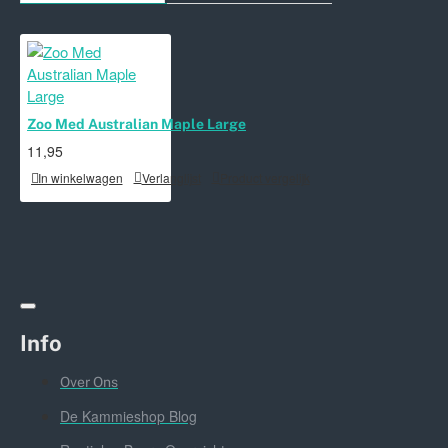
Zoo Med Australian Maple Large
11,95
In winkelwagen
Verlanglijst
Product vergelijk
Info
Over Ons
De Kammieshop Blog