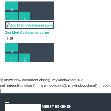
Zoo Med Cashuarina Large
11,95
'); mywindow.document.close(); mywindow.focus();
setTimeout(function () { mywindow.print(); mywindow.close(); }, 500);
}
ONLANGS BEKEKEN
MEEST BEKEKEN