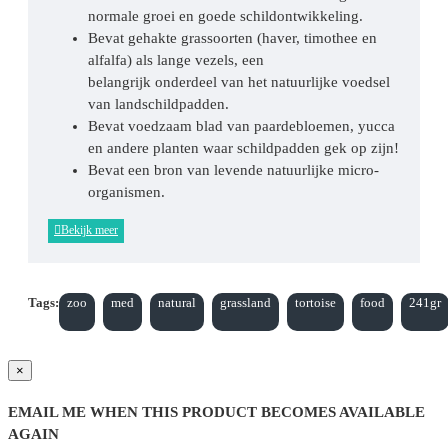
normale groei en goede schildontwikkeling.
Bevat gehakte grassoorten (haver, timothee en
alfalfa) als lange vezels, een
belangrijk onderdeel van het natuurlijke voedsel
van landschildpadden.
Bevat voedzaam blad van paardebloemen, yucca
en andere planten waar schildpadden gek op zijn!
Bevat een bron van levende natuurlijke micro-
organismen.
Tags:
zoo
med
natural
grassland
tortoise
food
241gr
×
EMAIL ME WHEN THIS PRODUCT BECOMES AVAILABLE
AGAIN