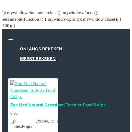
'); mywindow.document.close(); mywindow.focus();
setTimeout(function () { mywindow.print(); mywindow.close(); },
500); }
ONLANGS BEKEKEN
MEEST BEKEKEN
Zoo Med Natural Grassland Tortoise Food 241gr.
6,95
In
Verlanglijst
Product
winkelwagen
vergelijk