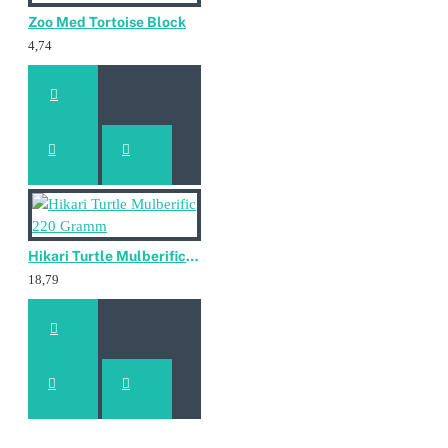
Zoo Med Tortoise Block
4,74
Hikari Turtle Mulberific 220 Gramm
18,79