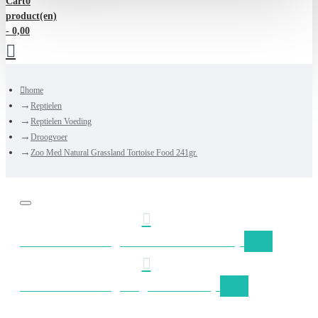
Cart
0
product(en)
- 0,00
home
Reptielen
Reptielen Voeding
Droogvoer
Zoo Med Natural Grassland Tortoise Food 241gr.
Gratis verzending Nederland vanaf €50,-
Gratis verzending België vanaf €75,-