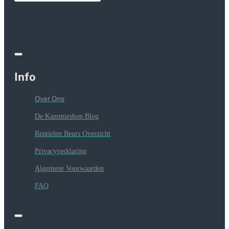
Info
Over Ons
De Kammieshop Blog
Reptielen Beurs Overzicht
Privacyverklaring
Algemene Voorwaarden
FAQ