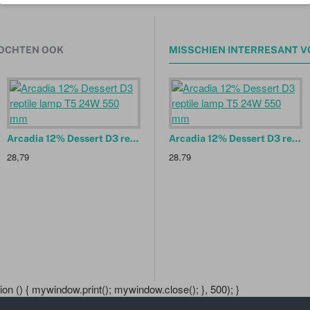
OCHTEN OOK
MISSCHIEN INTERRESANT V
Arcadia 12% Dessert D3 reptile lamp T5 24W 550 mm
Arcadia 12% Dessert D3 reptile lamp T5 39W 850 mm
Arcadia 12% Dessert D3 reptile lamp T5 24W 550 mm
28,79
31,49
28,79
1
n () { mywindow.print(); mywindow.close(); }, 500); }