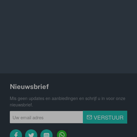
Nieuwsbrief
Mis geen updates en aanbiedingen en schrijf u in voor onze
nieuwsbrief.
Uw
VERSTUUR
email
adres