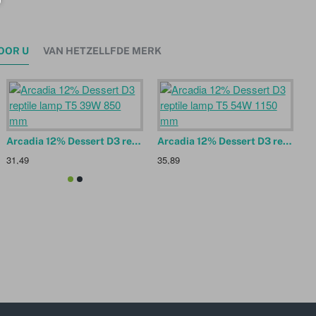
OOR U
VAN HETZELLFDE MERK
Arcadia 10.0 Desert D3 reptile lamp T8 18W 600 mm
Arcadia 12% Dessert D3 reptile lamp T5 39W 850 mm
Arcadia 12% Dessert D3 reptile lamp T5 54W 1150 mm
5,99
31,49
35,89
3
19,99