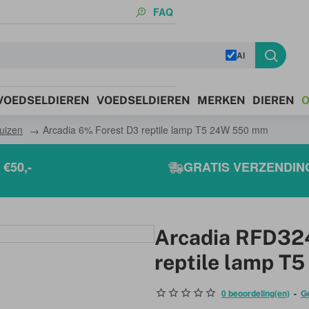
FAQ
AI
 VOEDSELDIEREN
VOEDSELDIEREN
MERKEN
DIEREN
O
uizen
Arcadia 6% Forest D3 reptile lamp T5 24W 550 mm
€50,-
GRATIS VERZENDING
Arcadia RFD32
reptile lamp 
0 beoordeling(en)
-
G