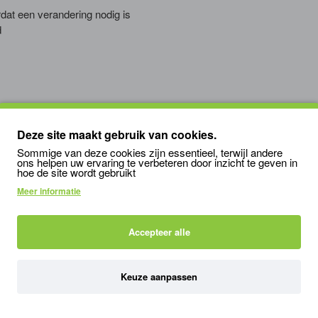
t een verandering nodig is
d
n met het oog op de gezondheid van de dieren. We zijn er trots op d
en jaar
Deze site maakt gebruik van cookies.
totale lichtopbrengst van de lamp en na alle belangrijke eerste 100 
Sommige van deze cookies zijn essentieel, terwijl andere
ons helpen uw ervaring te verbeteren door inzicht te geven in
in T8 technologie levert. De Arcadia Reptile D3 en D3+ UVB lampen zi
hoe de site wordt gebruikt
Meer informatie
 rendement (30%) en leveren alle elementen die zo belangrijk zijn 
e kleurweergave voor een betere kijk op uw reptielen en hun omgeving
Accepteer alle
Keuze aanpassen
T5
TL buizen
Arcadia