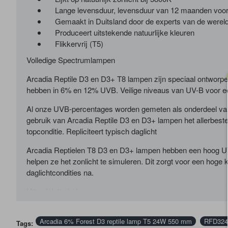
Lange levensduur, levensduur van 12 maanden voorda
Gemaakt in Duitsland door de experts van de werel
Produceert uitstekende natuurlijke kleuren
Flikkervrij (T5)
Volledige Spectrumlampen
Arcadia Reptile D3 en D3+ T8 lampen zijn speciaal ontworpe
hebben in 6% en 12% UVB.
Veilige niveaus van UV-B voor e
Al onze UVB-percentages worden gemeten als onderdeel van de 
gebruik van Arcadia Reptile D3 en D3+ lampen het allerbeste 
topconditie.
Repliciteert typisch daglicht
Arcadia Reptielen T8 D3 en D3+ lampen hebben een hoog UV-A
helpen ze het zonlicht te simuleren. Dit zorgt voor een hog
daglichtcondities na.
Ultraviolette index
Afstand T5 UVI T8 UVI
300mm / 12" 2-3 1-2
Arcadia 6% Forest D3 reptile lamp T5 24W 550 mm
RFD324
Tags:
400mm / 16" 1 0,5