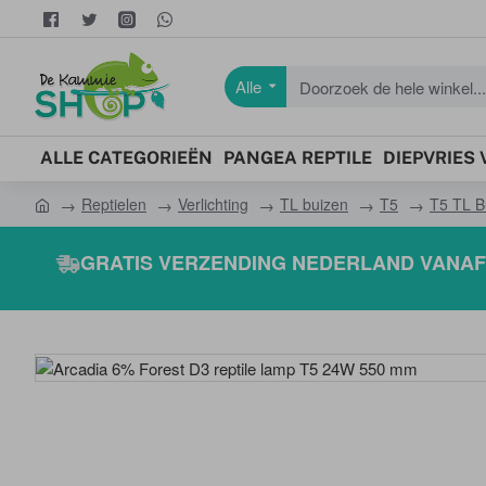
Alle
Doorzoek
de
hele
ALLE CATEGORIEËN
PANGEA REPTILE
DIEPVRIES
winkel...
Reptielen
Verlichting
TL buizen
T5
T5 TL B
h
o
GRATIS VERZENDING NEDERLAND VANAF 
m
e