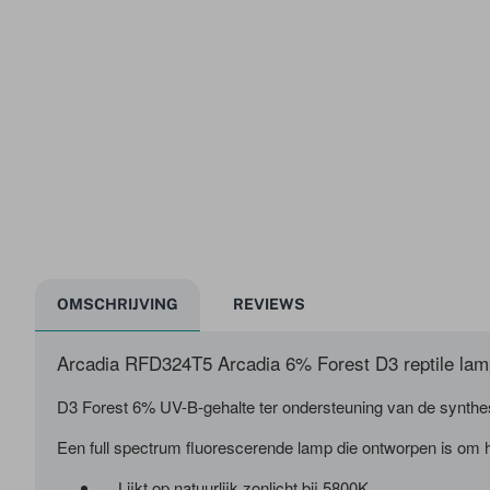
OMSCHRIJVING
REVIEWS
Arcadia RFD324T5 Arcadia 6% Forest D3 reptile l
D3 Forest
6% UV-B-gehalte ter ondersteuning van de synthes
Een full spectrum fluorescerende lamp die ontworpen is om he
Lijkt op natuurlijk zonlicht bij 5800K