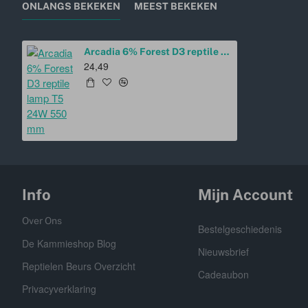
ONLANGS BEKEKEN
MEEST BEKEKEN
Arcadia 6% Forest D3 reptile lamp T5 24W 550 mm
24,49
Info
Mijn Account
Over Ons
Bestelgeschiedenis
De Kammieshop Blog
Nieuwsbrief
Reptielen Beurs Overzicht
Cadeaubon
Privacyverklaring