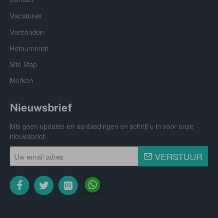
Vacatures
Verzenden
Retourneren
Site Map
Merken
Nieuwsbrief
Mis geen updates en aanbiedingen en schrijf u in voor onze
nieuwsbrief.
Uw
VERSTUUR
email
adres