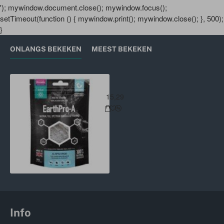
'); mywindow.document.close(); mywindow.focus();
setTimeout(function () { mywindow.print(); mywindow.close(); }, 500);
}
ONLANGS BEKEKEN
MEEST BEKEKEN
Arcadia EarthPro A Full spectrum 
15,29
Info