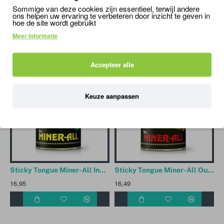
350gr
rarep350
vitamines
/
calcium
/
Sommige van deze cookies zijn essentieel, terwijl andere
ons helpen uw ervaring te verbeteren door inzicht te geven in
mineralen
voor
gecko's
hoe de site wordt gebruikt
Meer informatie
BIJPASSENDE / VERGELIJKBARE PRODUCTEN
MENSEN KO
Accepteer alle
Keuze aanpassen
Sticky Tongue Miner-All Indoor 168gr
Sticky Tongue Miner-All Outdoor 168gr
16,95
16,49
8