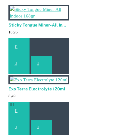
Sticky Tongue Miner-All Indoor 168gr
16,95
Exo Terra Electrolyte 120ml
8,49