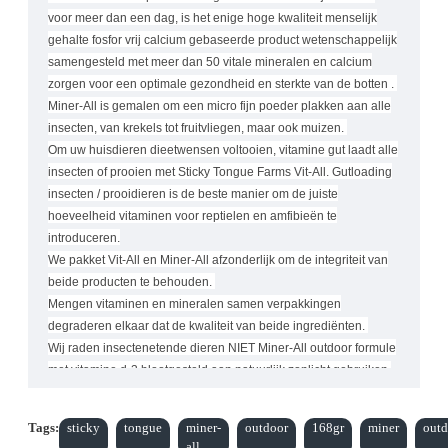
voor meer dan een dag, is het enige hoge kwaliteit menselijk
gehalte fosfor vrij calcium gebaseerde product wetenschappelijk
samengesteld met meer dan 50 vitale mineralen en calcium
zorgen voor een optimale gezondheid en sterkte van de botten .
Miner-All is gemalen om een micro fijn poeder plakken aan alle
insecten, van krekels tot fruitvliegen, maar ook muizen.
Om uw huisdieren dieetwensen voltooien, vitamine gut laadt alle
insecten of prooien met Sticky Tongue Farms Vit-All.
Gutloading
insecten / prooidieren is de beste manier om de juiste
hoeveelheid vitaminen voor reptielen en amfibieën te
introduceren.
We pakket Vit-All en Miner-All afzonderlijk om de integriteit van
beide producten te behouden.
Mengen vitaminen en mineralen samen verpakkingen
degraderen elkaar dat de kwaliteit van beide ingrediënten.
Wij raden insectenetende dieren NIET Miner-All outdoor formule
met vitamine d-3 blootgesteld aan natuurlijk zonlicht gebruiken.
Tags:
sticky
tongue
miner-
outdoor
168gr
miner
out
Miner-All Outdoor ingrediënten
calciumcarbonaat, dextrose, zink
all