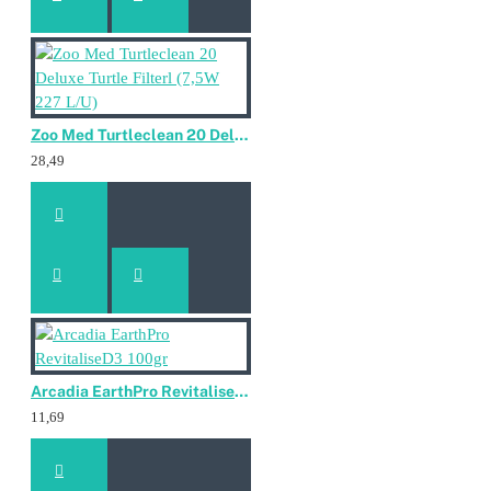
Zoo Med Turtleclean 20 Deluxe Turtle Filterl (7,5W 227 L/U)
28,49
Arcadia EarthPro RevitaliseD3 100gr
11,69