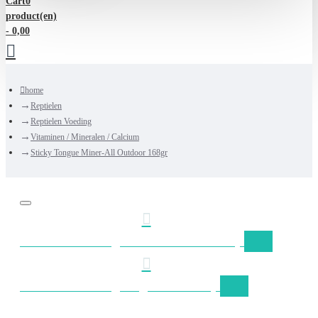
Cart
0
product(en)
- 0,00
home
Reptielen
Reptielen Voeding
Vitaminen / Mineralen / Calcium
Sticky Tongue Miner-All Outdoor 168gr
Gratis verzending Nederland vanaf €50,-
Gratis verzending België vanaf €75,-