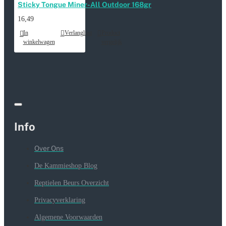
Sticky Tongue Miner-All Outdoor 168gr
16,49
In
Verlanglijst
Product
winkelwagen
vergelijk
Info
Over Ons
De Kammieshop Blog
Reptielen Beurs Overzicht
Privacyverklaring
Algemene Voorwaarden