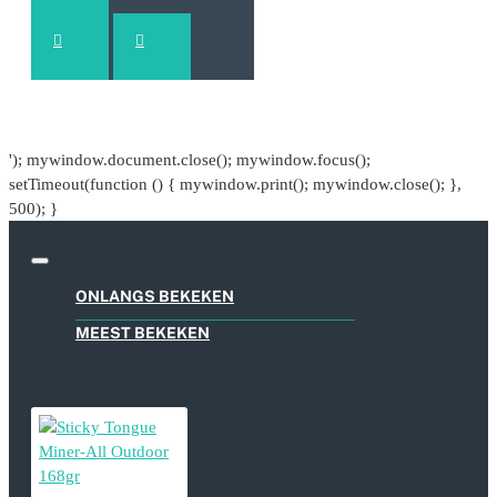
'); mywindow.document.close(); mywindow.focus();
setTimeout(function () { mywindow.print(); mywindow.close(); },
500); }
ONLANGS BEKEKEN
MEEST BEKEKEN