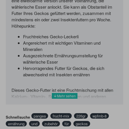
eine eiweißarme Version unserer Vollnahrung, die
wählerische Esser anlockt. Sie kann als Obstanteil im
Futter Ihres Geckos gefüttert werden, zusammen mit
mindestens ein oder zwei Insektenfuttern pro Woche.
Höhepunkte:
Fruchtreiches Gecko-Leckerli
Angereichert mit wichtigen Vitaminen und
Mineralien
Ausgezeichnete Ernährungsumstellung für
wählerische Esser
Hervorragendes Futter für Geckos, die sich
abwechselnd mit Insekten ernähren
Dieses Gecko-Futter ist eine Fruchtmischung mit allen
Kalzium-, Vitamin-, Spurenelementen und anderen
lebenswichtigen Nährstoffen, die für gesunde Geckos
und eine gute Eierproduktion benötigt werden! Es ist eine
köstliche Mischung aus Bananen und Papaya, die Ihre
pangea
frucht-mix
226gr
wpfmb-8
Schnellsuche
Geckos lieben werden. Eine abwechslungsreiche
ernährung
und
zubehör
für
geckos
Ernährung ist für jedes Tier sehr gut, und die Zugabe