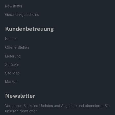
Sonnenblumenlecithin, Folsäure.
Newsletter
Garantierte Analyse:
Geschenkgutscheine
Rohprotein min. 9%, Rohfett min. 2,5%, Rohfaser max.
8%, Feuchtigkeit max. 6%, Asche max. 8%.
Kundenbetreuung
Kontakt
Offene Stellen
Lieferung
Zurückin
Site Map
Marken
Newsletter
Verpassen Sie keine Updates und Angebote und abonnieren Sie
unseren Newsletter.