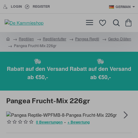
LOGIN
REGISTER
GERMAN
Reptilien
Reptilienfutter
Pangea Reptil
Gecko-Diäten
h
Pangea Frucht-Mix 226gr
o
m
e
Rabatt auf den Versand
Rabatt auf den Versand
ab €50,-
ab €50,-
Pangea Frucht-Mix 226gr
0 Bewertungen
-
+ Bewertung
BESTENS VERKAUFT!