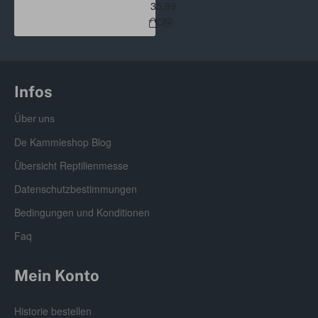
35,99
Anmerkungen:
Pangea Fruit Mix Gecko Treat™ ist für die Fütterung im
Rahmen eines kompletten Futterplans vorgesehen, der
ein- bis zweimal pro Woche Insekten enthält.
Infos
Zutaten:
Über uns
Bananenpulver, Haferflocken, Papayapulver,
De Kammieshop Blog
getrocknetes Milcheiweiß (Micellar Casein),
Dicalciumphosphat, Calciumcarbonat, Kaliumsorbat
Übersicht Reptilienmesse
(Konservierungsmittel), Salz, Xanthan, Cholinbitartrat,
Datenschutzbestimmungen
Maltodextrin, natürliches Bananenaroma,
Magnesiumoxid, Vitamin E, getrockneter Kelp,
Bedingungen und Konditionen
Zinkgluconat, Vitamin D3-Ergänzung,
Faq
Eisenpyrophosphat, Mangancitrat, Niacin-Ergänzung,
Reiskleie, Kupfergluconat, Vitamin A-Ergänzung,
Spirulina, Thiaminmononitrat, Riboflavin-Ergänzung,
Mein Konto
Pyridoxinhydrochlorid, Biotin-Ergänzung, D-
Calciumpantothenat, Vitamin B12-Ergänzung, Mineralöl,
Historie bestellen