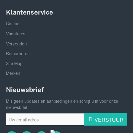
Klantenservice
Contact
Vacatures
Verzenden
Retourneren
Site Map
Merken
Nieuwsbrief
Mis geen updates en aanbiedingen en schrijf u in voor onze
nieuwsbrief.
Uw
VERSTUUR
email
adres