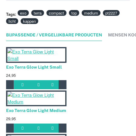
Met een ingebouwde reflector
Makkelijk te installeren
exo
terra
compact
top
medium
pt2227
Tags:
Schuifrail voor optionele accesoires
licht
kappen
BIJPASSENDE / VERGELIJKBARE PRODUCTEN
MENSEN KO
Exo Terra Glow Light Small
24,95
Exo Terra Glow Light Medium
29,95