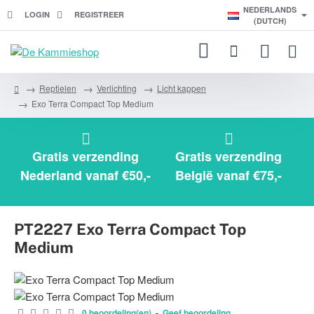
NEDERLANDS
LOGIN
REGISTREER
(DUTCH)
Reptielen
Verlichting
Licht kappen
h
Exo Terra Compact Top Medium
o
m
e
Gratis verzending
Gratis verzending
Nederland vanaf €50,-
België vanaf €75,-
PT2227 Exo Terra Compact Top
Medium
0 beoordeling(en)
-
Geef beoordeling