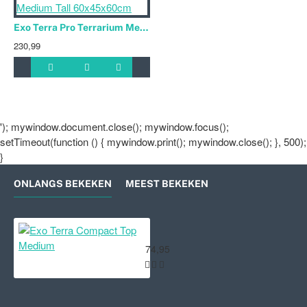
Exo Terra Pro Terrarium Medium Tall 60x45x60cm
230,99
'); mywindow.document.close(); mywindow.focus();
setTimeout(function () { mywindow.print(); mywindow.close(); }, 500);
}
ONLANGS BEKEKEN
MEEST BEKEKEN
Exo Terra Compact Top Medium
74,95