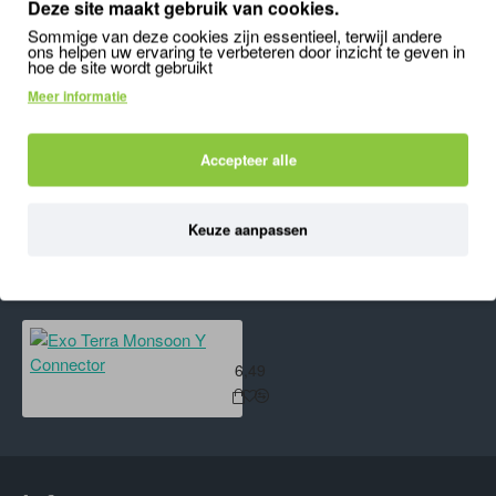
Deze site maakt gebruik van cookies.
Sommige van deze cookies zijn essentieel, terwijl andere
Exo Terra Multi Vitamine Poeder Supplement 70g
ons helpen uw ervaring te verbeteren door inzicht te geven in
hoe de site wordt gebruikt
14,95
Meer informatie
Accepteer alle
'); mywindow.document.close(); mywindow.focus();
setTimeout(function () { mywindow.print(); mywindow.close(); }, 500);
}
Keuze aanpassen
ONLANGS BEKEKEN
MEEST BEKEKEN
Exo Terra Monsoon Y Connector
6,49