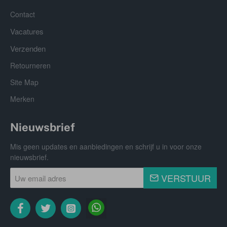
Contact
Vacatures
Verzenden
Retourneren
Site Map
Merken
Nieuwsbrief
Mis geen updates en aanbiedingen en schrijf u in voor onze
nieuwsbrief.
Uw
VERSTUUR
email
adres