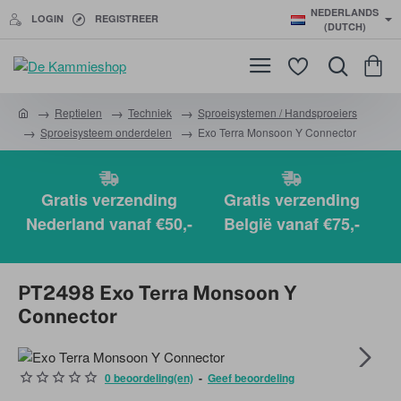
NEDERLANDS
LOGIN
REGISTREER
(DUTCH)
Reptielen
Techniek
Sproeisystemen / Handsproeiers
h
Sproeisysteem onderdelen
Exo Terra Monsoon Y Connector
o
m
e
Gratis verzending
Gratis verzending
Nederland vanaf €50,-
België vanaf €75,-
PT2498 Exo Terra Monsoon Y
Connector
0 beoordeling(en)
-
Geef beoordeling