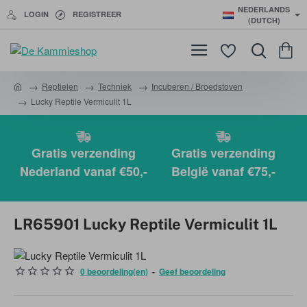
NEDERLANDS
LOGIN
REGISTREER
(DUTCH)
Reptielen
Techniek
Incuberen / Broedstoven
h
Lucky Reptile Vermiculit 1L
o
m
e
Gratis verzending
Gratis verzending
Nederland vanaf €50,-
België vanaf €75,-
LR65901 Lucky Reptile Vermiculit 1L
0 beoordeling(en)
-
Geef beoordeling