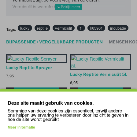
Vermiculit is warmte-isolerend.
lucky
reptile
vermiculit
1l
lr65901
incubatie
Tags:
BIJPASSENDE / VERGELIJKBARE PRODUCTEN
MENSEN KO
Lucky Reptile Sprayer
Lucky Reptile Vermiculit 5L
7,95
6,95
7
Deze site maakt gebruik van cookies.
Sommige van deze cookies zijn essentieel, terwijl andere
'); mywindow.document.close(); mywindow.focus();
ons helpen uw ervaring te verbeteren door inzicht te geven in
setTimeout(function () { mywindow.print(); mywindow.close(); }, 500);
hoe de site wordt gebruikt
}
Meer informatie