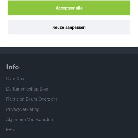
ONLANGS BEKEKEN
MEEST BEKEKEN
Accepteer alle
Lucky Reptile Vermiculit 1L
Keuze aanpassen
2,95
Info
Over Ons
De Kammieshop Blog
Reptielen Beurs Overzicht
Privacyverklaring
Algemene Voorwaarden
FAQ