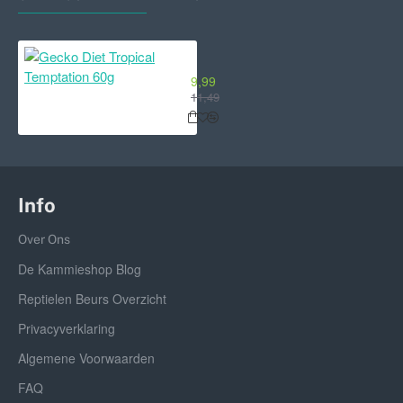
Gecko Diet Tropical Temptation 6
9,99
11,49
Info
Over Ons
De Kammieshop Blog
Reptielen Beurs Overzicht
Privacyverklaring
Algemene Voorwaarden
FAQ