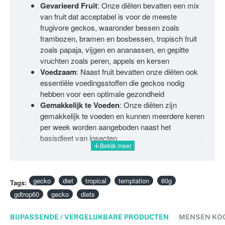
Gevarieerd Fruit
: Onze diëten bevatten een mix
van fruit dat acceptabel is voor de meeste
frugivore geckos, waaronder bessen zoals
frambozen, bramen en bosbessen, tropisch fruit
zoals papaja, vijgen en ananassen, en gepitte
vruchten zoals peren, appels en kersen
Voedzaam
: Naast fruit bevatten onze diëten ook
essentiële voedingsstoffen die geckos nodig
hebben voor een optimale gezondheid
Gemakkelijk te Voeden
: Onze diëten zijn
gemakkelijk te voeden en kunnen meerdere keren
per week worden aangeboden naast het
basisdieet van insecten
Met onze Gecko Fruit Diëten kan je gecko genieten van
een smakelijke en voedzame maaltijd die speciaal is
samengesteld om aan zijn unieke voedingsbehoeften te
gecko
diet
tropical
temptation
60g
Tags:
voldoen. Bestel vandaag nog jouw Gecko Fruit Diëten!
gdtrop60
gecko
diets
BIJPASSENDE / VERGELIJKBARE PRODUCTEN
MENSEN KO