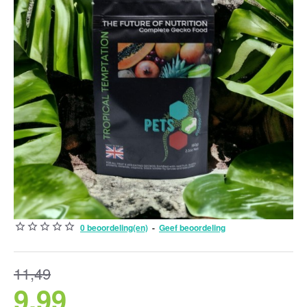
0 beoordeling(en)
-
Geef beoordeling
-13%
11,49
9,99