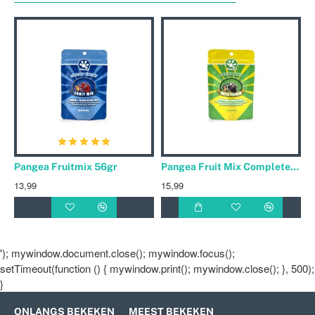
Pangea Fruitmix 56gr
Pangea Fruit Mix Complete Gecko Diet Banaan / Papaya 56gr
13,99
15,99
3
'); mywindow.document.close(); mywindow.focus();
setTimeout(function () { mywindow.print(); mywindow.close(); }, 500);
}
ONLANGS BEKEKEN
MEEST BEKEKEN