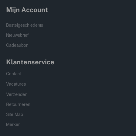
supplement, zinkgluconaat, Vitamine D3-supplement,
Mijn Account
ijzerpyrofosfaat, mangaancitraat, niacinesupplement,
kopergluconaat, vitamine A-supplement, spirulina,
Bestelgeschiedenis
biotinesupplement, thiaminemononitraat,
riboflavinesupplement, pyridoxine hydrochloride, d-
Nieuwsbrief
calciumpantothenaat, vitamine B12-supplement,
Cadeaubon
minerale olie, zonnebloemlecithine, foliumzuur.
Gegarandeerde Analyse:
Klantenservice
Ruw eiwit minimaal 21%, ruw vet minimaal 4,5%, ruwe
celstof maximaal 8%, vocht maximaal 6%, as maximaal
Contact
8%.
Vacatures
Verzenden
Retourneren
Site Map
Merken