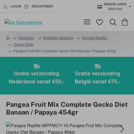
NEDERLANDS
LOGIN
REGISTREER
(DUTCH)
Reptielen
Reptielen Voeding
Pangea Reptile
h
Gecko Diets
o
Pangea Fruit Mix Complete Gecko Diet Banaan / Papaya 454gr
m
e
Gratis verzending
Gratis verzending
Nederland vanaf €50,-
België vanaf €75,-
Pangea Fruit Mix Complete Gecko Diet
Banaan / Papaya 454gr