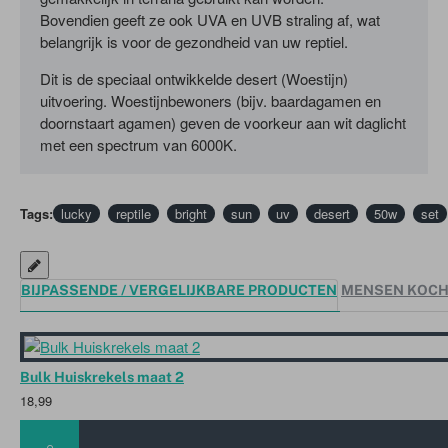
Bovendien geeft ze ook UVA en UVB straling af, wat
belangrijk is voor de gezondheid van uw reptiel.
Dit is de speciaal ontwikkelde desert (Woestijn)
uitvoering. Woestijnbewoners (bijv. baardagamen en
doornstaart agamen) geven de voorkeur aan wit daglicht
met een spectrum van 6000K.
Overdag actieve reptielen genieten in de natuur van een
lichtintensiteit van meer dan 100.000 lux.
Tags:
lucky
reptile
bright
sun
uv
desert
50w
set
Met een normale terrariumverlichting kan deze waarde
niet of lastig bereikt worden.
Deze lamp is eigenlijk de enige terrariumverlichting die
deze waarde bereikt (Afhankelijk van de afstand) en
BIJPASSENDE / VERGELIJKBARE PRODUCTEN
MENSEN KOCH
daarbij een natuurgetrouw spectrum vertoont.
Op die manier houdt u het zo natuurlijk mogelijk voor uw
reptiel. De UVB & UVA straling komen overeen met de
Bulk Huiskrekels maat 2
natuurlijke omstandigheden van uw reptiel.
18,99
Door de speciale behuizing met efficiente reflector en
dikwandig glas wordt de warmtestraling naar onderen