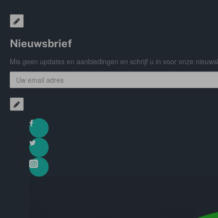
Nieuwsbrief
Mis geen updates en aanbiedingen en schrijf u in voor onze nieuwsb
Uw
email
adres