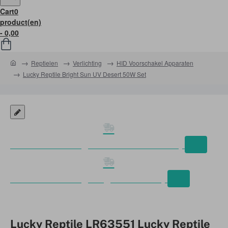
Cart
0
product(en)
- 0,00
home
Reptielen
Verlichting
HID Voorschakel Apparaten
Lucky Reptile Bright Sun UV Desert 50W Set
Gratis verzending Nederland vanaf €50,-
Gratis verzending België vanaf €75,-
Lucky Reptile LR63551 Lucky Reptile