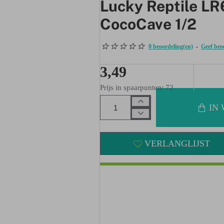
Lucky Reptile LR
CocoCave 1/2
0 beoordeling(en)
-
Geef beo
3,49
Prijs in spaarpunten: 72
IN
VERLANGLIJST