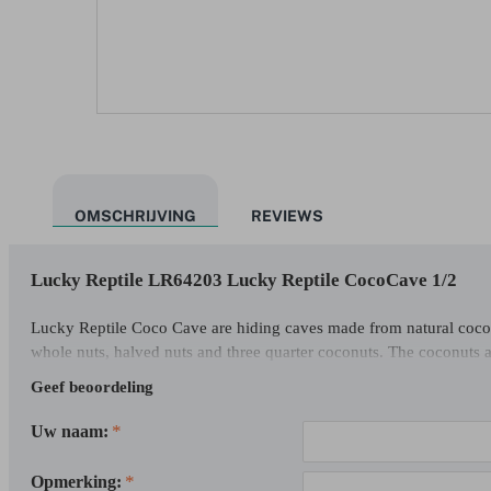
OMSCHRIJVING
REVIEWS
Lucky Reptile LR64203 Lucky Reptile CocoCave 1/2
Lucky Reptile Coco Cave are hiding caves made from natural coconu
whole nuts, halved nuts and three quarter coconuts. The coconuts a
Geef beoordeling
Uw naam:
Opmerking: