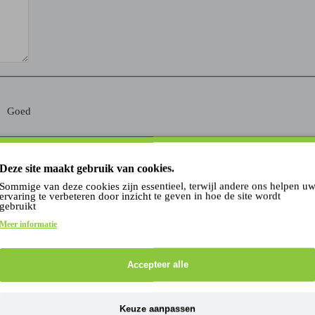
Goed
Deze site maakt gebruik van cookies.
VERDER
Sommige van deze cookies zijn essentieel, terwijl andere ons helpen u
ervaring te verbeteren door inzicht te geven in hoe de site wordt
gebruikt
Meer informatie
Accepteer alle
GAIN
Keuze aanpassen
n om een bericht te ontvangen wanneer het product weer beschikbaar is.