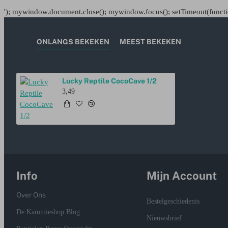
'); mywindow.document.close(); mywindow.focus(); setTimeout(functio
ONLANGS BEKEKEN
MEEST BEKEKEN
Lucky Reptile CocoCave 1/2
3,49
Info
Mijn Account
Over Ons
Bestelgeschiedenis
De Kammieshop Blog
Nieuwsbrief