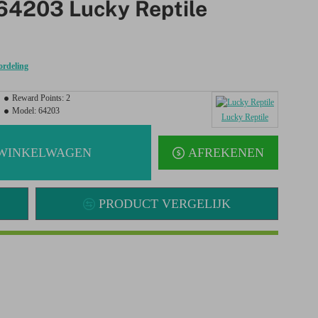
64203 Lucky Reptile
ordeling
Reward Points:
2
Model:
64203
Lucky Reptile
 WINKELWAGEN
AFREKENEN
PRODUCT VERGELIJK