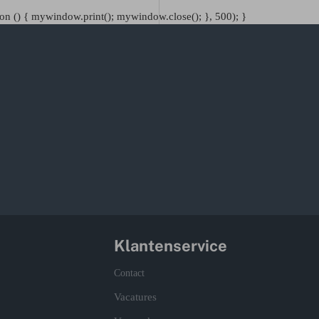
n () { mywindow.print(); mywindow.close(); }, 500); }
Klantenservice
Contact
Vacatures