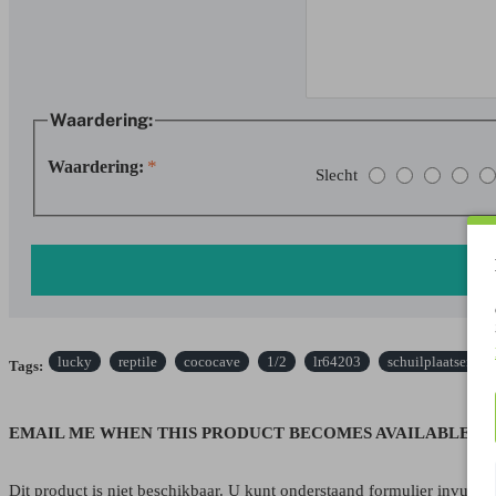
Waardering:
Waardering:
Slecht
lucky
reptile
cococave
1/2
lr64203
schuilplaatsen
Tags:
EMAIL ME WHEN THIS PRODUCT BECOMES AVAILABLE A
Dit product is niet beschikbaar. U kunt onderstaand formulier invulle