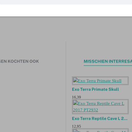
EN KOCHTEN OOK
MISSCHIEN INTERRES
Exo Terra Primate Skull
16,39
Exo Terra Reptile Cave L 2017 PT2932
12,95