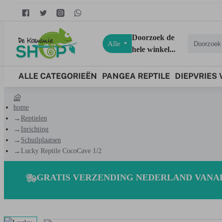
Doorzoek de
Alle
hele winkel...
ALLE CATEGORIEËN
PANGEA REPTILE
DIEPVRIES
home
Reptielen
Inrichting
Schuilplaatsen
Lucky Reptile CocoCave 1/2
GRATIS VERZENDING NEDERLAND VANAF 