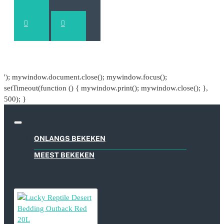
'); mywindow.document.close(); mywindow.focus();
setTimeout(function () { mywindow.print(); mywindow.close(); },
500); }
ONLANGS BEKEKEN
MEEST BEKEKEN