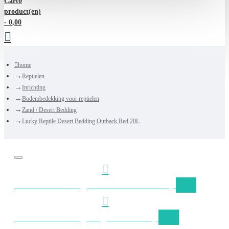
Cart
0
product(en)
- 0,00
home
Reptielen
Inrichting
Bodembedekking voor reptielen
Zand / Desert Bedding
Lucky Reptile Desert Bedding Outback Red 20L
Gratis verzending Nederland vanaf €50,-
Gratis verzending België vanaf €75,-