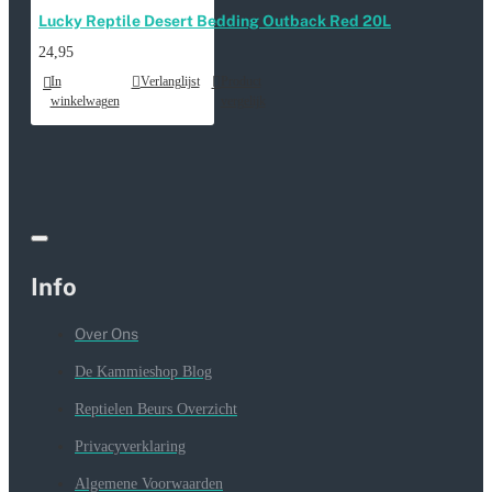
Lucky Reptile Desert Bedding Outback Red 20L
24,95
In
Verlanglijst
Product
winkelwagen
vergelijk
Info
Over Ons
De Kammieshop Blog
Reptielen Beurs Overzicht
Privacyverklaring
Algemene Voorwaarden